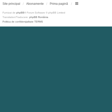
Site principal
Abonamente
Prima pagină
Furnizat de
phpBB
® Forum Software © phpBB Limited
Translation/Traducere:
phpBB România
Politica de confidenţialitate
TERMS