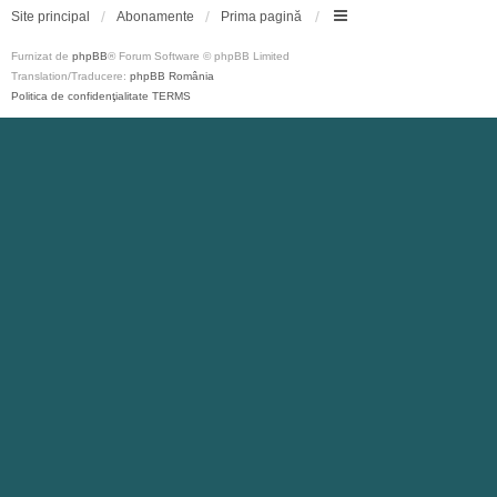
Site principal
Abonamente
Prima pagină
Furnizat de
phpBB
® Forum Software © phpBB Limited
Translation/Traducere:
phpBB România
Politica de confidenţialitate
TERMS