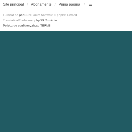
Site principal
Abonamente
Prima pagină
Furnizat de
phpBB
® Forum Software © phpBB Limited
Translation/Traducere:
phpBB România
Politica de confidenţialitate
TERMS