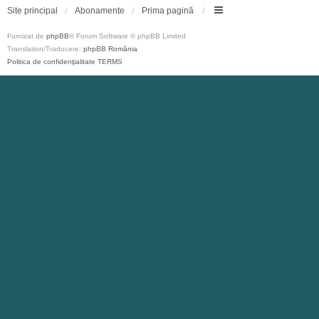
Site principal
Abonamente
Prima pagină
Furnizat de
phpBB
® Forum Software © phpBB Limited
Translation/Traducere:
phpBB România
Politica de confidenţialitate
TERMS