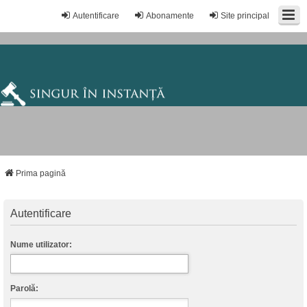
Autentificare
Abonamente
Site principal
Prima pagină
Autentificare
Nume utilizator:
Parolă: