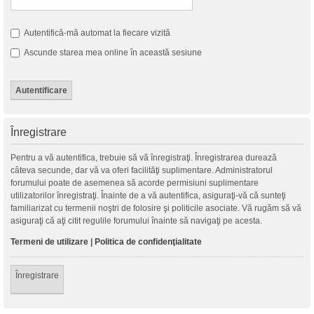
Autentifică-mă automat la fiecare vizită
Ascunde starea mea online în această sesiune
Înregistrare
Pentru a vă autentifica, trebuie să vă înregistraţi. Înregistrarea durează
câteva secunde, dar vă va oferi facilităţi suplimentare. Administratorul
forumului poate de asemenea să acorde permisiuni suplimentare
utilizatorilor înregistraţi. Înainte de a vă autentifica, asiguraţi-vă că sunteţi
familiarizat cu termenii noştri de folosire şi politicile asociate. Vă rugăm să vă
asiguraţi că aţi citit regulile forumului înainte să navigaţi pe acesta.
Termeni de utilizare
|
Politica de confidenţialitate
Înregistrare