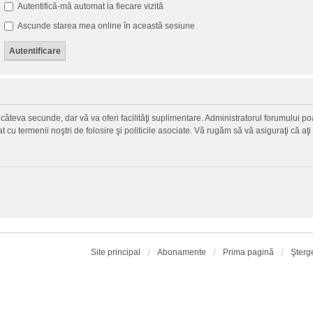
Autentifică-mă automat la fiecare vizită
Ascunde starea mea online în această sesiune
ză câteva secunde, dar vă va oferi facilităţi suplimentare. Administratorul forumului
zat cu termenii noştri de folosire şi politicile asociate. Vă rugăm să vă asiguraţi că aţi
Site principal
Abonamente
Prima pagină
Şterg