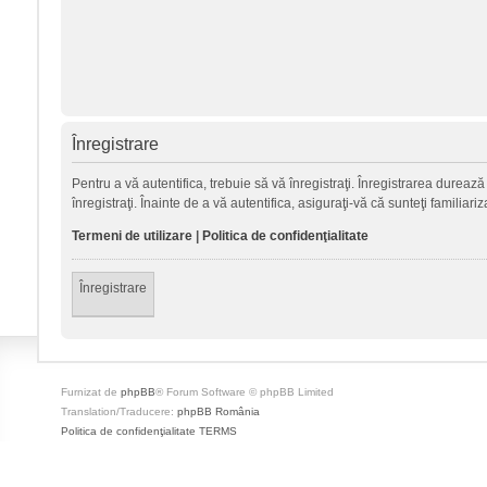
Înregistrare
Pentru a vă autentifica, trebuie să vă înregistraţi. Înregistrarea durea
înregistraţi. Înainte de a vă autentifica, asiguraţi-vă că sunteţi familiari
Termeni de utilizare
|
Politica de confidenţialitate
Înregistrare
Furnizat de
phpBB
® Forum Software © phpBB Limited
Translation/Traducere:
phpBB România
Politica de confidenţialitate
TERMS