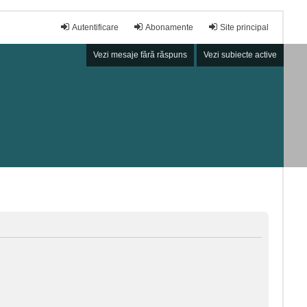
Autentificare
Abonamente
Site principal
Vezi mesaje fără răspuns
Vezi subiecte active