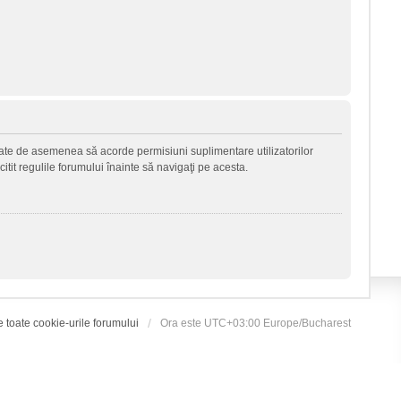
 poate de asemenea să acorde permisiuni suplimentare utilizatorilor
 citit regulile forumului înainte să navigaţi pe acesta.
e toate cookie-urile forumului
Ora este UTC+03:00 Europe/Bucharest