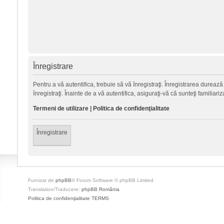
Înregistrare
Pentru a vă autentifica, trebuie să vă înregistraţi. Înregistrarea durea
înregistraţi. Înainte de a vă autentifica, asiguraţi-vă că sunteţi familiari
Termeni de utilizare
|
Politica de confidenţialitate
Înregistrare
Furnizat de
phpBB
® Forum Software © phpBB Limited
Translation/Traducere:
phpBB România
Politica de confidenţialitate
TERMS