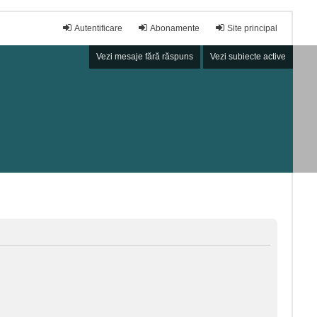
Autentificare
Abonamente
Site principal
Vezi mesaje fără răspuns
Vezi subiecte active