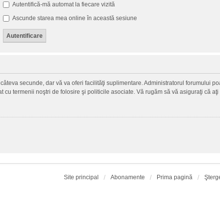
Autentifică-mă automat la fiecare vizită
Ascunde starea mea online în această sesiune
ză câteva secunde, dar vă va oferi facilităţi suplimentare. Administratorul forumului
zat cu termenii noştri de folosire şi politicile asociate. Vă rugăm să vă asiguraţi că aţi
Site principal
Abonamente
Prima pagină
Şterg