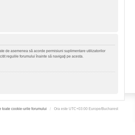
 poate de asemenea să acorde permisiuni suplimentare utilizatorilor
 citit regulile forumului înainte să navigaţi pe acesta.
e toate cookie-urile forumului
Ora este UTC+03:00 Europe/Bucharest