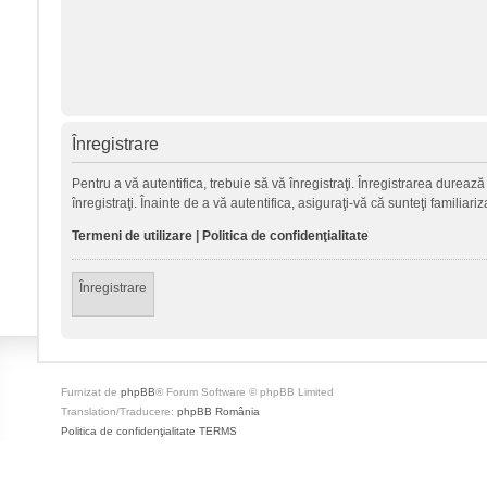
Înregistrare
Pentru a vă autentifica, trebuie să vă înregistraţi. Înregistrarea durea
înregistraţi. Înainte de a vă autentifica, asiguraţi-vă că sunteţi familiari
Termeni de utilizare
|
Politica de confidenţialitate
Înregistrare
Furnizat de
phpBB
® Forum Software © phpBB Limited
Translation/Traducere:
phpBB România
Politica de confidenţialitate
TERMS