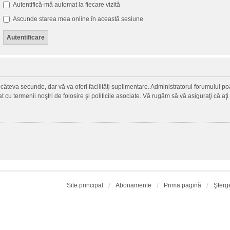
Autentifică-mă automat la fiecare vizită
Ascunde starea mea online în această sesiune
ză câteva secunde, dar vă va oferi facilităţi suplimentare. Administratorul forumului
zat cu termenii noştri de folosire şi politicile asociate. Vă rugăm să vă asiguraţi că aţi
Site principal
Abonamente
Prima pagină
Şterg