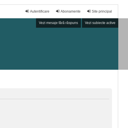
Autentificare
Abonamente
Site principal
Vezi mesaje fără răspuns
Vezi subiecte active