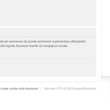
 poate de asemenea să acorde permisiuni suplimentare utilizatorilor
 citit regulile forumului înainte să navigaţi pe acesta.
e toate cookie-urile forumului
Ora este UTC+03:00 Europe/Bucharest