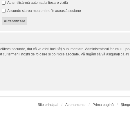
Autentifică-mă automat la fiecare vizită
Ascunde starea mea online în această sesiune
ză câteva secunde, dar vă va oferi facilităţi suplimentare. Administratorul forumului
zat cu termenii noştri de folosire şi politicile asociate. Vă rugăm să vă asiguraţi că aţi
Site principal
Abonamente
Prima pagină
Şterg