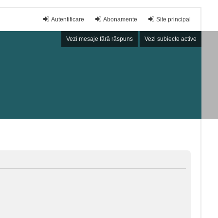
Autentificare
Abonamente
Site principal
Vezi mesaje fără răspuns
Vezi subiecte active