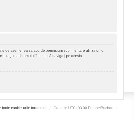
 poate de asemenea să acorde permisiuni suplimentare utilizatorilor
 citit regulile forumului înainte să navigaţi pe acesta.
e toate cookie-urile forumului
Ora este UTC+03:00 Europe/Bucharest