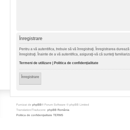
Înregistrare
Pentru a vă autentifica, trebuie să vă înregistraţi. Înregistrarea durea
înregistraţi. Înainte de a vă autentifica, asiguraţi-vă că sunteţi familiari
Termeni de utilizare
|
Politica de confidenţialitate
Înregistrare
Furnizat de
phpBB
® Forum Software © phpBB Limited
Translation/Traducere:
phpBB România
Politica de confidenţialitate
TERMS