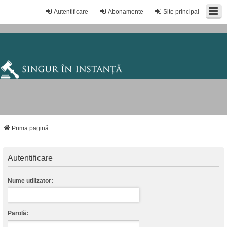
Autentificare
Abonamente
Site principal
Prima pagină
Autentificare
Nume utilizator:
Parolă: