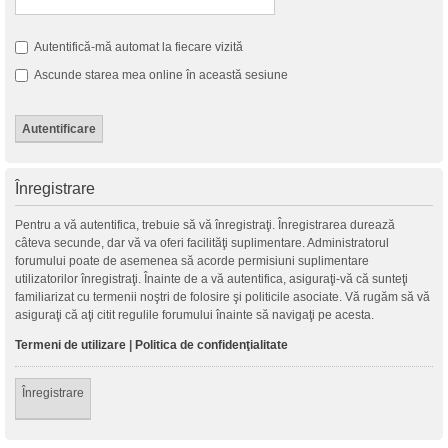
Autentifică-mă automat la fiecare vizită
Ascunde starea mea online în această sesiune
Înregistrare
Pentru a vă autentifica, trebuie să vă înregistraţi. Înregistrarea durează
câteva secunde, dar vă va oferi facilităţi suplimentare. Administratorul
forumului poate de asemenea să acorde permisiuni suplimentare
utilizatorilor înregistraţi. Înainte de a vă autentifica, asiguraţi-vă că sunteţi
familiarizat cu termenii noştri de folosire şi politicile asociate. Vă rugăm să vă
asiguraţi că aţi citit regulile forumului înainte să navigaţi pe acesta.
Termeni de utilizare
|
Politica de confidenţialitate
Înregistrare