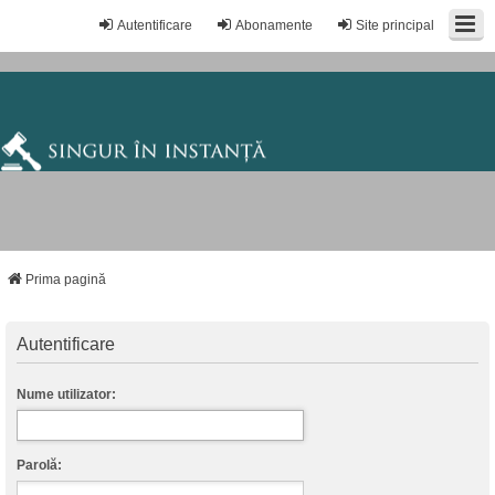
Autentificare
Abonamente
Site principal
Prima pagină
Autentificare
Nume utilizator:
Parolă: