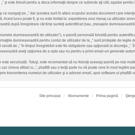
 „” şi este folosit pentru a stoca informaţii despre ce subiecte aţi citit, aşadar pent
 ce navigaţi pe „” dar acestea sunt în afara scopului acestui document care inten
. Acest lucru poate fi, şi nu este limitat la: expedierea unui mesaj ca utilizator an
stră după înregistrare cât timp sunteţi autentificat (sau „mesajele dumneavoastră”
„numele dumneavoastră de utilizator”), o parolă personală folosită pentru autentif
ţiile dumneavoastră pentru contul de utilizator de la „” sunt protejate de legile de
erută de „” în timpul înregistrării este fie obligatorie sau opţională la discreţia „”. Î
mneavoastră aveţi opţiunea de a opta sau nu pentru a primi email-uri generate auto
ar este securizată. Totuşi, este recomandat să nu folosiţi aceeaşi parolă pe mai mu
un caz cineva afiliat cu „”, phpBB sau o terţă parte nu vă poate cere în mod legitim paro
rin transmiterea numelui de utilizator şi a adresei email, apoi software-ul phpBB
Site principal
Abonamente
Prima pagină
Şterg