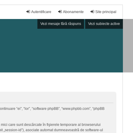
Autentificare
Abonamente
Site principal
Vezi mesaje fără răspuns
Vezi subiecte active
în continuare “ei”, “lor”, “software phpBB”, “www.phpbb.com”, “phpBB
 mici care sunt descărcate în fişierele temporare al browserului
umit „session-id”), asociate automat dumneavoastră de software-ul