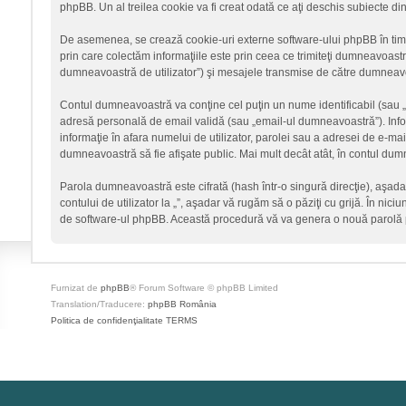
phpBB. Un al treilea cookie va fi creat odată ce aţi deschis subiecte din
De asemenea, se crează cookie-uri externe software-ului phpBB în timp
prin care colectăm informaţiile este prin ceea ce trimiteţi dumneavoastră
dumneavoastră de utilizator”) şi mesajele transmise de către dumneavoa
Contul dumneavoastră va conţine cel puţin un nume identificabil (sau 
adresă personală de email validă (sau „email-ul dumneavoastră”). Informa
informaţie în afara numelui de utilizator, parolei sau a adresei de e-mail c
dumneavoastră să fie afişate public. Mai mult decât atât, în contul du
Parola dumneavoastră este cifrată (hash într-o singură direcţie), aşad
contului de utilizator la „”, aşadar vă rugăm să o păziţi cu grijă. În nici
de software-ul phpBB. Această procedură vă va genera o nouă parolă p
Furnizat de
phpBB
® Forum Software © phpBB Limited
Translation/Traducere:
phpBB România
Politica de confidenţialitate
TERMS