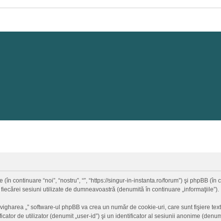
 (în continuare “noi”, “nostru”, “”, “https://singur-in-instanta.ro/forum”) şi phpBB (
 fiecărei sesiuni utilizate de dumneavoastră (denumită în continuare „informaţiile”).
vigharea „” software-ul phpBB va crea un număr de cookie-uri, care sunt fişiere text
ator de utilizator (denumit „user-id”) şi un identificator al sesiunii anonime (den