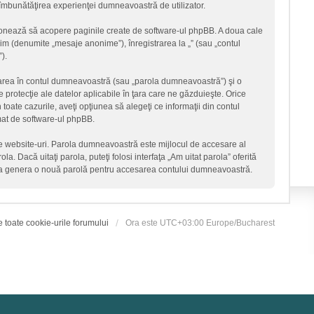
ru îmbunătăţirea experienţei dumneavoastră de utilizator.
ţionează să acopere paginile create de software-ul phpBB. A doua cale
onim (denumite „mesaje anonime”), înregistrarea la „” (sau „contul
).
icarea în contul dumneavoastră (sau „parola dumneavoastră”) şi o
 protecţie ale datelor aplicabile în ţara care ne găzduieşte. Orice
n toate cazurile, aveţi opţiunea să alegeţi ce informaţii din contul
mat de software-ul phpBB.
lte website-uri. Parola dumneavoastră este mijlocul de accesare al
la. Dacă uitaţi parola, puteţi folosi interfaţa „Am uitat parola” oferită
 va genera o nouă parolă pentru accesarea contului dumneavoastră.
e toate cookie-urile forumului
Ora este UTC+03:00 Europe/Bucharest