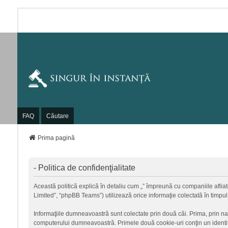
FAQ
Căutare
Prima pagină
- Politica de confidenţialitate
Această politică explică în detaliu cum „” împreună cu companiile afliate
Limited”, “phpBB Teams”) utilizează orice informaţie colectată în timpul
Informaţiile dumneavoastră sunt colectate prin două căi. Prima, prin na
computerului dumneavoastră. Primele două cookie-uri conţin un identific