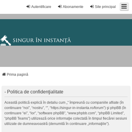
Autentificare
Abonamente
Site principal
Prima pagină
- Politica de confidenţialitate
Această politică explică în detaliu cum „” împreună cu companiile afliate (în
continuare “noi”, “nostru”, “”, “https://singur-in-instanta.ro/forum”) şi phpBB (în
continuare “ei”, “lor”, “software phpBB”, “www.phpbb.com”, “phpBB Limited”,
“phpBB Teams”) utilizează orice informaţie colectată în timpul fiecărei sesiuni
utilizate de dumneavoastră (denumită în continuare „informaţiile”).