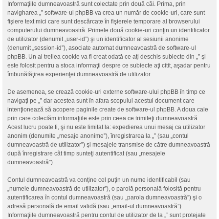
Informaţiile dumneavoastră sunt colectate prin două căi. Prima, prin
navigharea „” software-ul phpBB va crea un număr de cookie-uri, care sunt
fişiere text mici care sunt descărcate în fişierele temporare al browserului
computerului dumneavoastră. Primele două cookie-uri conţin un identificator
de utilizator (denumit „user-id”) şi un identificator al sesiunii anonime
(denumit „session-id”), asociate automat dumneavoastră de software-ul
phpBB. Un al treilea cookie va fi creat odată ce aţi deschis subiecte din „” şi
este folosit pentru a stoca informaţii despre ce subiecte aţi citit, aşadar pentru
îmbunătăţirea experienţei dumneavoastră de utilizator.
De asemenea, se crează cookie-uri externe software-ului phpBB în timp ce
navigaţi pe „” dar acestea sunt în afara scopului acestui document care
intenţionează să acopere paginile create de software-ul phpBB. A doua cale
prin care colectăm informaţiile este prin ceea ce trimiteţi dumneavoastră.
Acest lucru poate fi, şi nu este limitat la: expedierea unui mesaj ca utilizator
anonim (denumite „mesaje anonime”), înregistrarea la „” (sau „contul
dumneavoastră de utilizator”) şi mesajele transmise de către dumneavoastră
după înregistrare cât timp sunteţi autentificat (sau „mesajele
dumneavoastră”).
Contul dumneavoastră va conţine cel puţin un nume identificabil (sau
„numele dumneavoastră de utilizator”), o parolă personală folosită pentru
autentificarea în contul dumneavoastră (sau „parola dumneavoastră”) şi o
adresă personală de email validă (sau „email-ul dumneavoastră”).
Informaţiile dumneavoastră pentru contul de utilizator de la „” sunt protejate