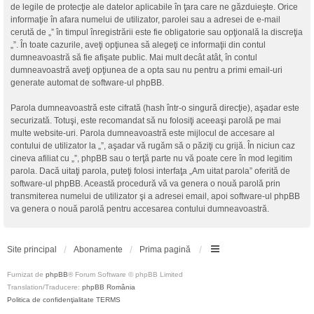
de legile de protecţie ale datelor aplicabile în ţara care ne găzduieşte. Orice
informaţie în afara numelui de utilizator, parolei sau a adresei de e-mail
cerută de „” în timpul înregistrării este fie obligatorie sau opţională la discreţia
„”. În toate cazurile, aveţi opţiunea să alegeţi ce informaţii din contul
dumneavoastră să fie afişate public. Mai mult decât atât, în contul
dumneavoastră aveţi opţiunea de a opta sau nu pentru a primi email-uri
generate automat de software-ul phpBB.
Parola dumneavoastră este cifrată (hash într-o singură direcţie), aşadar este
securizată. Totuşi, este recomandat să nu folosiţi aceeaşi parolă pe mai
multe website-uri. Parola dumneavoastră este mijlocul de accesare al
contului de utilizator la „”, aşadar vă rugăm să o păziţi cu grijă. În niciun caz
cineva afiliat cu „”, phpBB sau o terţă parte nu vă poate cere în mod legitim
parola. Dacă uitaţi parola, puteţi folosi interfaţa „Am uitat parola” oferită de
software-ul phpBB. Această procedură vă va genera o nouă parolă prin
transmiterea numelui de utilizator şi a adresei email, apoi software-ul phpBB
va genera o nouă parolă pentru accesarea contului dumneavoastră.
Site principal
Abonamente
Prima pagină
Furnizat de
phpBB
® Forum Software © phpBB Limited
Translation/Traducere:
phpBB România
Politica de confidenţialitate
TERMS