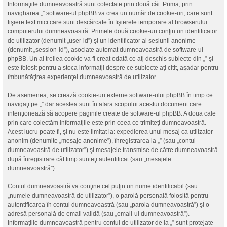
Informaţiile dumneavoastră sunt colectate prin două căi. Prima, prin
navigharea „” software-ul phpBB va crea un număr de cookie-uri, care sunt
fişiere text mici care sunt descărcate în fişierele temporare al browserului
computerului dumneavoastră. Primele două cookie-uri conţin un identificator
de utilizator (denumit „user-id”) şi un identificator al sesiunii anonime
(denumit „session-id”), asociate automat dumneavoastră de software-ul
phpBB. Un al treilea cookie va fi creat odată ce aţi deschis subiecte din „” şi
este folosit pentru a stoca informaţii despre ce subiecte aţi citit, aşadar pentru
îmbunătăţirea experienţei dumneavoastră de utilizator.
De asemenea, se crează cookie-uri externe software-ului phpBB în timp ce
navigaţi pe „” dar acestea sunt în afara scopului acestui document care
intenţionează să acopere paginile create de software-ul phpBB. A doua cale
prin care colectăm informaţiile este prin ceea ce trimiteţi dumneavoastră.
Acest lucru poate fi, şi nu este limitat la: expedierea unui mesaj ca utilizator
anonim (denumite „mesaje anonime”), înregistrarea la „” (sau „contul
dumneavoastră de utilizator”) şi mesajele transmise de către dumneavoastră
după înregistrare cât timp sunteţi autentificat (sau „mesajele
dumneavoastră”).
Contul dumneavoastră va conţine cel puţin un nume identificabil (sau
„numele dumneavoastră de utilizator”), o parolă personală folosită pentru
autentificarea în contul dumneavoastră (sau „parola dumneavoastră”) şi o
adresă personală de email validă (sau „email-ul dumneavoastră”).
Informaţiile dumneavoastră pentru contul de utilizator de la „” sunt protejate