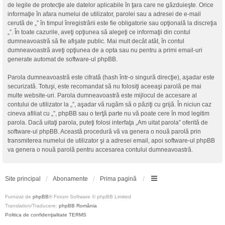
de legile de protecţie ale datelor aplicabile în ţara care ne găzduieşte. Orice
informaţie în afara numelui de utilizator, parolei sau a adresei de e-mail
cerută de „” în timpul înregistrării este fie obligatorie sau opţională la discreţia
„”. În toate cazurile, aveţi opţiunea să alegeţi ce informaţii din contul
dumneavoastră să fie afişate public. Mai mult decât atât, în contul
dumneavoastră aveţi opţiunea de a opta sau nu pentru a primi email-uri
generate automat de software-ul phpBB.
Parola dumneavoastră este cifrată (hash într-o singură direcţie), aşadar este
securizată. Totuşi, este recomandat să nu folosiţi aceeaşi parolă pe mai
multe website-uri. Parola dumneavoastră este mijlocul de accesare al
contului de utilizator la „”, aşadar vă rugăm să o păziţi cu grijă. În niciun caz
cineva afiliat cu „”, phpBB sau o terţă parte nu vă poate cere în mod legitim
parola. Dacă uitaţi parola, puteţi folosi interfaţa „Am uitat parola” oferită de
software-ul phpBB. Această procedură vă va genera o nouă parolă prin
transmiterea numelui de utilizator şi a adresei email, apoi software-ul phpBB
va genera o nouă parolă pentru accesarea contului dumneavoastră.
Site principal
Abonamente
Prima pagină
Furnizat de
phpBB
® Forum Software © phpBB Limited
Translation/Traducere:
phpBB România
Politica de confidenţialitate
TERMS