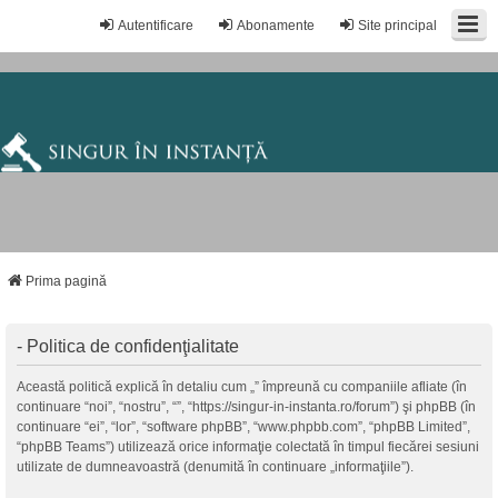
Autentificare
Abonamente
Site principal
Prima pagină
- Politica de confidenţialitate
Această politică explică în detaliu cum „” împreună cu companiile afliate (în
continuare “noi”, “nostru”, “”, “https://singur-in-instanta.ro/forum”) şi phpBB (în
continuare “ei”, “lor”, “software phpBB”, “www.phpbb.com”, “phpBB Limited”,
“phpBB Teams”) utilizează orice informaţie colectată în timpul fiecărei sesiuni
utilizate de dumneavoastră (denumită în continuare „informaţiile”).