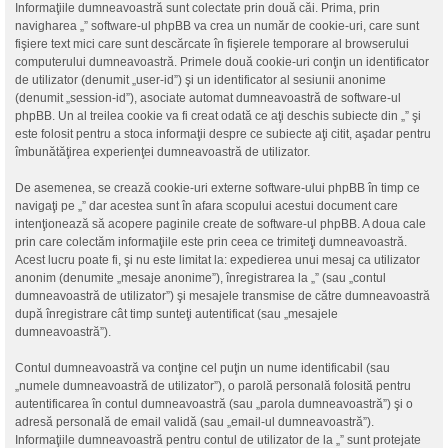
Informaţiile dumneavoastră sunt colectate prin două căi. Prima, prin
navigharea „” software-ul phpBB va crea un număr de cookie-uri, care sunt
fişiere text mici care sunt descărcate în fişierele temporare al browserului
computerului dumneavoastră. Primele două cookie-uri conţin un identificator
de utilizator (denumit „user-id”) şi un identificator al sesiunii anonime
(denumit „session-id”), asociate automat dumneavoastră de software-ul
phpBB. Un al treilea cookie va fi creat odată ce aţi deschis subiecte din „” şi
este folosit pentru a stoca informaţii despre ce subiecte aţi citit, aşadar pentru
îmbunătăţirea experienţei dumneavoastră de utilizator.
De asemenea, se crează cookie-uri externe software-ului phpBB în timp ce
navigaţi pe „” dar acestea sunt în afara scopului acestui document care
intenţionează să acopere paginile create de software-ul phpBB. A doua cale
prin care colectăm informaţiile este prin ceea ce trimiteţi dumneavoastră.
Acest lucru poate fi, şi nu este limitat la: expedierea unui mesaj ca utilizator
anonim (denumite „mesaje anonime”), înregistrarea la „” (sau „contul
dumneavoastră de utilizator”) şi mesajele transmise de către dumneavoastră
după înregistrare cât timp sunteţi autentificat (sau „mesajele
dumneavoastră”).
Contul dumneavoastră va conţine cel puţin un nume identificabil (sau
„numele dumneavoastră de utilizator”), o parolă personală folosită pentru
autentificarea în contul dumneavoastră (sau „parola dumneavoastră”) şi o
adresă personală de email validă (sau „email-ul dumneavoastră”).
Informaţiile dumneavoastră pentru contul de utilizator de la „” sunt protejate