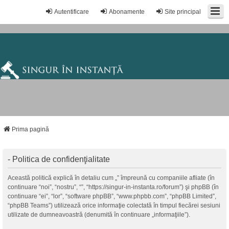
Autentificare
Abonamente
Site principal
Prima pagină
- Politica de confidenţialitate
Această politică explică în detaliu cum „” împreună cu companiile afliate (în
continuare “noi”, “nostru”, “”, “https://singur-in-instanta.ro/forum”) şi phpBB (în
continuare “ei”, “lor”, “software phpBB”, “www.phpbb.com”, “phpBB Limited”,
“phpBB Teams”) utilizează orice informaţie colectată în timpul fiecărei sesiuni
utilizate de dumneavoastră (denumită în continuare „informaţiile”).