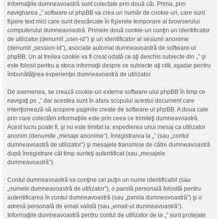
Informaţiile dumneavoastră sunt colectate prin două căi. Prima, prin
navigharea „” software-ul phpBB va crea un număr de cookie-uri, care sunt
fişiere text mici care sunt descărcate în fişierele temporare al browserului
computerului dumneavoastră. Primele două cookie-uri conţin un identificator
de utilizator (denumit „user-id”) şi un identificator al sesiunii anonime
(denumit „session-id”), asociate automat dumneavoastră de software-ul
phpBB. Un al treilea cookie va fi creat odată ce aţi deschis subiecte din „” şi
este folosit pentru a stoca informaţii despre ce subiecte aţi citit, aşadar pentru
îmbunătăţirea experienţei dumneavoastră de utilizator.
De asemenea, se crează cookie-uri externe software-ului phpBB în timp ce
navigaţi pe „” dar acestea sunt în afara scopului acestui document care
intenţionează să acopere paginile create de software-ul phpBB. A doua cale
prin care colectăm informaţiile este prin ceea ce trimiteţi dumneavoastră.
Acest lucru poate fi, şi nu este limitat la: expedierea unui mesaj ca utilizator
anonim (denumite „mesaje anonime”), înregistrarea la „” (sau „contul
dumneavoastră de utilizator”) şi mesajele transmise de către dumneavoastră
după înregistrare cât timp sunteţi autentificat (sau „mesajele
dumneavoastră”).
Contul dumneavoastră va conţine cel puţin un nume identificabil (sau
„numele dumneavoastră de utilizator”), o parolă personală folosită pentru
autentificarea în contul dumneavoastră (sau „parola dumneavoastră”) şi o
adresă personală de email validă (sau „email-ul dumneavoastră”).
Informaţiile dumneavoastră pentru contul de utilizator de la „” sunt protejate