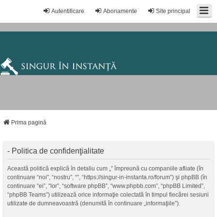
Autentificare
Abonamente
Site principal
Prima pagină
- Politica de confidenţialitate
Această politică explică în detaliu cum „” împreună cu companiile afliate (în
continuare “noi”, “nostru”, “”, “https://singur-in-instanta.ro/forum”) şi phpBB (în
continuare “ei”, “lor”, “software phpBB”, “www.phpbb.com”, “phpBB Limited”,
“phpBB Teams”) utilizează orice informaţie colectată în timpul fiecărei sesiuni
utilizate de dumneavoastră (denumită în continuare „informaţiile”).