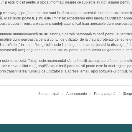
 „” şi este folosit pentru a stoca informaţii despre ce subiecte aţi citit, aşadar pent
 ce navigaţi pe „” dar acestea sunt în afara scopului acestui document care inten
. Acest lucru poate fi, şi nu este limitat la: expedierea unui mesaj ca utilizator an
stră după înregistrare cât timp sunteţi autentificat (sau „mesajele dumneavoastră”
„numele dumneavoastră de utilizator”), o parolă personală folosită pentru autentif
ţiile dumneavoastră pentru contul de utilizator de la „” sunt protejate de legile de
erută de „” în timpul înregistrării este fie obligatorie sau opţională la discreţia „”. Î
mneavoastră aveţi opţiunea de a opta sau nu pentru a primi email-uri generate auto
ar este securizată. Totuşi, este recomandat să nu folosiţi aceeaşi parolă pe mai mu
un caz cineva afiliat cu „”, phpBB sau o terţă parte nu vă poate cere în mod legitim paro
rin transmiterea numelui de utilizator şi a adresei email, apoi software-ul phpBB
Site principal
Abonamente
Prima pagină
Şterg