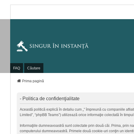
FAQ
Căutare
Prima pagină
- Politica de confidenţialitate
Această politică explică în detaliu cum „” împreună cu companiile afliate
Limited”, “phpBB Teams”) utilizează orice informaţie colectată în timpul
Informaţiile dumneavoastră sunt colectate prin două căi. Prima, prin na
computerului dumneavoastră. Primele două cookie-uri conţin un identific