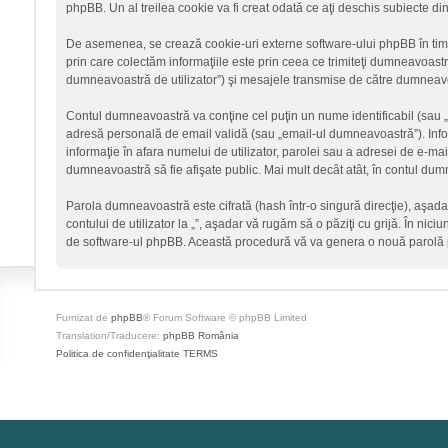
phpBB. Un al treilea cookie va fi creat odată ce aţi deschis subiecte din
De asemenea, se crează cookie-uri externe software-ului phpBB în timp
prin care colectăm informaţiile este prin ceea ce trimiteţi dumneavoastră
dumneavoastră de utilizator”) şi mesajele transmise de către dumneavoa
Contul dumneavoastră va conţine cel puţin un nume identificabil (sau 
adresă personală de email validă (sau „email-ul dumneavoastră”). Informa
informaţie în afara numelui de utilizator, parolei sau a adresei de e-mail c
dumneavoastră să fie afişate public. Mai mult decât atât, în contul du
Parola dumneavoastră este cifrată (hash într-o singură direcţie), aşad
contului de utilizator la „”, aşadar vă rugăm să o păziţi cu grijă. În nici
de software-ul phpBB. Această procedură vă va genera o nouă parolă p
Furnizat de
phpBB
® Forum Software © phpBB Limited
Translation/Traducere:
phpBB România
Politica de confidenţialitate
TERMS