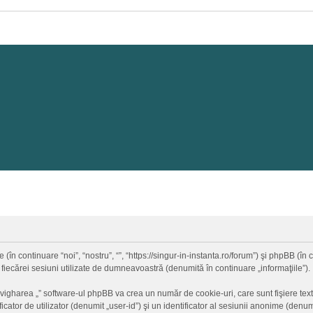
 (în continuare “noi”, “nostru”, “”, “https://singur-in-instanta.ro/forum”) şi phpBB (
 fiecărei sesiuni utilizate de dumneavoastră (denumită în continuare „informaţiile”).
vigharea „” software-ul phpBB va crea un număr de cookie-uri, care sunt fişiere text
ator de utilizator (denumit „user-id”) şi un identificator al sesiunii anonime (den