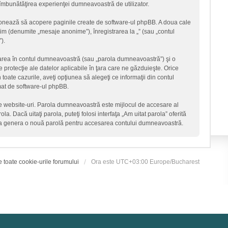
ru îmbunătăţirea experienţei dumneavoastră de utilizator.
ţionează să acopere paginile create de software-ul phpBB. A doua cale
onim (denumite „mesaje anonime”), înregistrarea la „” (sau „contul
).
icarea în contul dumneavoastră (sau „parola dumneavoastră”) şi o
 protecţie ale datelor aplicabile în ţara care ne găzduieşte. Orice
n toate cazurile, aveţi opţiunea să alegeţi ce informaţii din contul
mat de software-ul phpBB.
lte website-uri. Parola dumneavoastră este mijlocul de accesare al
la. Dacă uitaţi parola, puteţi folosi interfaţa „Am uitat parola” oferită
 va genera o nouă parolă pentru accesarea contului dumneavoastră.
e toate cookie-urile forumului
Ora este UTC+03:00 Europe/Bucharest