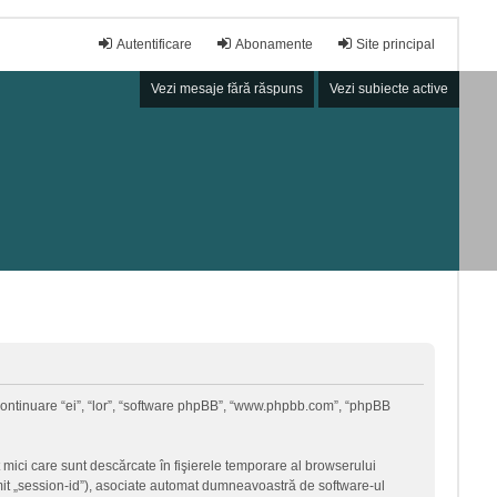
Autentificare
Abonamente
Site principal
Vezi mesaje fără răspuns
Vezi subiecte active
în continuare “ei”, “lor”, “software phpBB”, “www.phpbb.com”, “phpBB
 mici care sunt descărcate în fişierele temporare al browserului
umit „session-id”), asociate automat dumneavoastră de software-ul