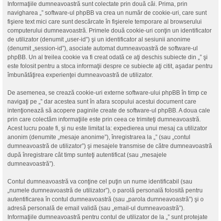
Informaţiile dumneavoastră sunt colectate prin două căi. Prima, prin
navigharea „” software-ul phpBB va crea un număr de cookie-uri, care sunt
fişiere text mici care sunt descărcate în fişierele temporare al browserului
computerului dumneavoastră. Primele două cookie-uri conţin un identificator
de utilizator (denumit „user-id”) şi un identificator al sesiunii anonime
(denumit „session-id”), asociate automat dumneavoastră de software-ul
phpBB. Un al treilea cookie va fi creat odată ce aţi deschis subiecte din „” şi
este folosit pentru a stoca informaţii despre ce subiecte aţi citit, aşadar pentru
îmbunătăţirea experienţei dumneavoastră de utilizator.
De asemenea, se crează cookie-uri externe software-ului phpBB în timp ce
navigaţi pe „” dar acestea sunt în afara scopului acestui document care
intenţionează să acopere paginile create de software-ul phpBB. A doua cale
prin care colectăm informaţiile este prin ceea ce trimiteţi dumneavoastră.
Acest lucru poate fi, şi nu este limitat la: expedierea unui mesaj ca utilizator
anonim (denumite „mesaje anonime”), înregistrarea la „” (sau „contul
dumneavoastră de utilizator”) şi mesajele transmise de către dumneavoastră
după înregistrare cât timp sunteţi autentificat (sau „mesajele
dumneavoastră”).
Contul dumneavoastră va conţine cel puţin un nume identificabil (sau
„numele dumneavoastră de utilizator”), o parolă personală folosită pentru
autentificarea în contul dumneavoastră (sau „parola dumneavoastră”) şi o
adresă personală de email validă (sau „email-ul dumneavoastră”).
Informaţiile dumneavoastră pentru contul de utilizator de la „” sunt protejate