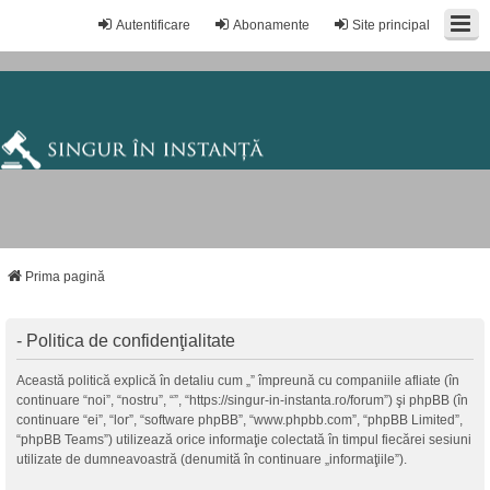
Autentificare
Abonamente
Site principal
Prima pagină
- Politica de confidenţialitate
Această politică explică în detaliu cum „” împreună cu companiile afliate (în
continuare “noi”, “nostru”, “”, “https://singur-in-instanta.ro/forum”) şi phpBB (în
continuare “ei”, “lor”, “software phpBB”, “www.phpbb.com”, “phpBB Limited”,
“phpBB Teams”) utilizează orice informaţie colectată în timpul fiecărei sesiuni
utilizate de dumneavoastră (denumită în continuare „informaţiile”).