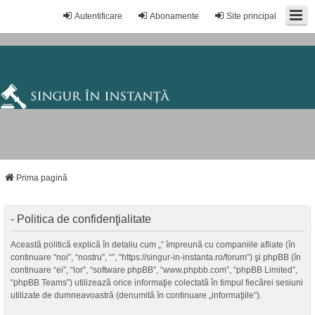
Autentificare
Abonamente
Site principal
Prima pagină
- Politica de confidenţialitate
Această politică explică în detaliu cum „” împreună cu companiile afliate (în
continuare “noi”, “nostru”, “”, “https://singur-in-instanta.ro/forum”) şi phpBB (în
continuare “ei”, “lor”, “software phpBB”, “www.phpbb.com”, “phpBB Limited”,
“phpBB Teams”) utilizează orice informaţie colectată în timpul fiecărei sesiuni
utilizate de dumneavoastră (denumită în continuare „informaţiile”).