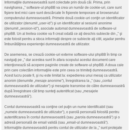
Informaţiile dumneavoastră sunt colectate prin două căi. Prima, prin
navigharea „” software-ul phpBB va crea un număr de cookie-uri, care sunt
fişiere text mici care sunt descărcate în fişierele temporare al browserului
computerului dumneavoastră. Primele două cookie-uri conţin un identificator
de utilizator (denumit „user-id”) şi un identificator al sesiunii anonime
(denumit „session-id”), asociate automat dumneavoastră de software-ul
phpBB. Un al treilea cookie va fi creat odată ce aţi deschis subiecte din „” şi
este folosit pentru a stoca informaţii despre ce subiecte aţi citit, aşadar pentru
îmbunătăţirea experienţei dumneavoastră de utilizator.
De asemenea, se crează cookie-uri externe software-ului phpBB în timp ce
navigaţi pe „” dar acestea sunt în afara scopului acestui document care
intenţionează să acopere paginile create de software-ul phpBB. A doua cale
prin care colectăm informaţiile este prin ceea ce trimiteţi dumneavoastră.
Acest lucru poate fi, şi nu este limitat la: expedierea unui mesaj ca utilizator
anonim (denumite „mesaje anonime”), înregistrarea la „” (sau „contul
dumneavoastră de utilizator”) şi mesajele transmise de către dumneavoastră
după înregistrare cât timp sunteţi autentificat (sau „mesajele
dumneavoastră”).
Contul dumneavoastră va conţine cel puţin un nume identificabil (sau
„numele dumneavoastră de utilizator”), o parolă personală folosită pentru
autentificarea în contul dumneavoastră (sau „parola dumneavoastră”) şi o
adresă personală de email validă (sau „email-ul dumneavoastră”).
Informaţiile dumneavoastră pentru contul de utilizator de la „” sunt protejate