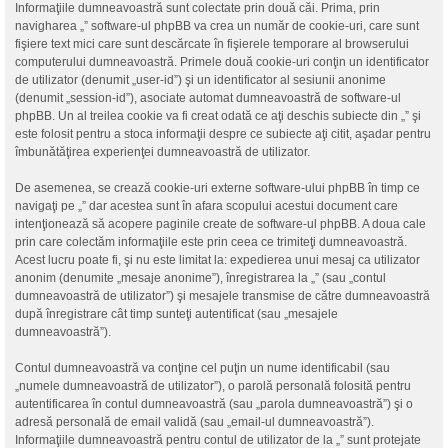
Informaţiile dumneavoastră sunt colectate prin două căi. Prima, prin
navigharea „” software-ul phpBB va crea un număr de cookie-uri, care sunt
fişiere text mici care sunt descărcate în fişierele temporare al browserului
computerului dumneavoastră. Primele două cookie-uri conţin un identificator
de utilizator (denumit „user-id”) şi un identificator al sesiunii anonime
(denumit „session-id”), asociate automat dumneavoastră de software-ul
phpBB. Un al treilea cookie va fi creat odată ce aţi deschis subiecte din „” şi
este folosit pentru a stoca informaţii despre ce subiecte aţi citit, aşadar pentru
îmbunătăţirea experienţei dumneavoastră de utilizator.
De asemenea, se crează cookie-uri externe software-ului phpBB în timp ce
navigaţi pe „” dar acestea sunt în afara scopului acestui document care
intenţionează să acopere paginile create de software-ul phpBB. A doua cale
prin care colectăm informaţiile este prin ceea ce trimiteţi dumneavoastră.
Acest lucru poate fi, şi nu este limitat la: expedierea unui mesaj ca utilizator
anonim (denumite „mesaje anonime”), înregistrarea la „” (sau „contul
dumneavoastră de utilizator”) şi mesajele transmise de către dumneavoastră
după înregistrare cât timp sunteţi autentificat (sau „mesajele
dumneavoastră”).
Contul dumneavoastră va conţine cel puţin un nume identificabil (sau
„numele dumneavoastră de utilizator”), o parolă personală folosită pentru
autentificarea în contul dumneavoastră (sau „parola dumneavoastră”) şi o
adresă personală de email validă (sau „email-ul dumneavoastră”).
Informaţiile dumneavoastră pentru contul de utilizator de la „” sunt protejate