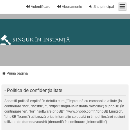
Autentificare
Abonamente
Site principal
Prima pagină
- Politica de confidenţialitate
Această politică explică în detaliu cum „” împreună cu companiile afliate (în
continuare “noi”, “nostru”, “”, “https://singur-in-instanta.ro/forum”) şi phpBB (în
continuare “ei”, “lor”, “software phpBB”, “www.phpbb.com”, “phpBB Limited”,
“phpBB Teams”) utilizează orice informaţie colectată în timpul fiecărei sesiuni
utilizate de dumneavoastră (denumită în continuare „informaţiile”).