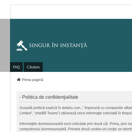
FAQ
Căutare
Prima pagină
- Politica de confidenţialitate
Această politică explică în detaliu cum „” împreună cu companiile afliate
Limited”, “phpBB Teams”) utilizează orice informaţie colectată în timpul
Informaţiile dumneavoastră sunt colectate prin două căi. Prima, prin na
computerului dumneavoastră. Primele două cookie-uri conţin un identific