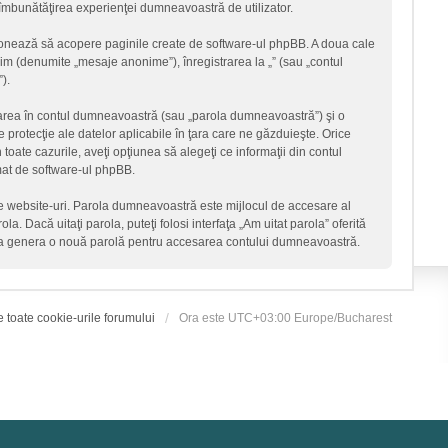
ru îmbunătăţirea experienţei dumneavoastră de utilizator.
ţionează să acopere paginile create de software-ul phpBB. A doua cale
onim (denumite „mesaje anonime”), înregistrarea la „” (sau „contul
).
icarea în contul dumneavoastră (sau „parola dumneavoastră”) şi o
 protecţie ale datelor aplicabile în ţara care ne găzduieşte. Orice
n toate cazurile, aveţi opţiunea să alegeţi ce informaţii din contul
mat de software-ul phpBB.
lte website-uri. Parola dumneavoastră este mijlocul de accesare al
la. Dacă uitaţi parola, puteţi folosi interfaţa „Am uitat parola” oferită
 va genera o nouă parolă pentru accesarea contului dumneavoastră.
e toate cookie-urile forumului
Ora este UTC+03:00 Europe/Bucharest