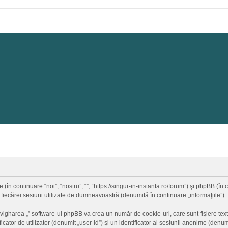
 (în continuare “noi”, “nostru”, “”, “https://singur-in-instanta.ro/forum”) şi phpBB (
 fiecărei sesiuni utilizate de dumneavoastră (denumită în continuare „informaţiile”).
vigharea „” software-ul phpBB va crea un număr de cookie-uri, care sunt fişiere text
ator de utilizator (denumit „user-id”) şi un identificator al sesiunii anonime (den