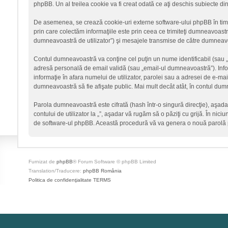
phpBB. Un al treilea cookie va fi creat odată ce aţi deschis subiecte din
De asemenea, se crează cookie-uri externe software-ului phpBB în timp
prin care colectăm informaţiile este prin ceea ce trimiteţi dumneavoastră
dumneavoastră de utilizator”) şi mesajele transmise de către dumneavoa
Contul dumneavoastră va conţine cel puţin un nume identificabil (sau 
adresă personală de email validă (sau „email-ul dumneavoastră”). Informa
informaţie în afara numelui de utilizator, parolei sau a adresei de e-mail c
dumneavoastră să fie afişate public. Mai mult decât atât, în contul du
Parola dumneavoastră este cifrată (hash într-o singură direcţie), aşad
contului de utilizator la „”, aşadar vă rugăm să o păziţi cu grijă. În nici
de software-ul phpBB. Această procedură vă va genera o nouă parolă p
Furnizat de
phpBB
® Forum Software © phpBB Limited
Translation/Traducere:
phpBB România
Politica de confidenţialitate
TERMS