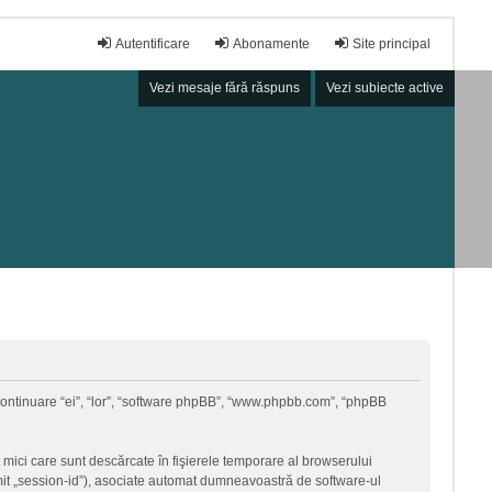
Autentificare
Abonamente
Site principal
Vezi mesaje fără răspuns
Vezi subiecte active
în continuare “ei”, “lor”, “software phpBB”, “www.phpbb.com”, “phpBB
 mici care sunt descărcate în fişierele temporare al browserului
umit „session-id”), asociate automat dumneavoastră de software-ul