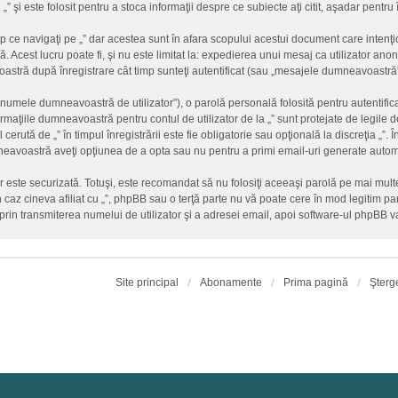
 „” şi este folosit pentru a stoca informaţii despre ce subiecte aţi citit, aşadar pent
 ce navigaţi pe „” dar acestea sunt în afara scopului acestui document care inten
. Acest lucru poate fi, şi nu este limitat la: expedierea unui mesaj ca utilizator an
stră după înregistrare cât timp sunteţi autentificat (sau „mesajele dumneavoastră”
„numele dumneavoastră de utilizator”), o parolă personală folosită pentru autentif
ţiile dumneavoastră pentru contul de utilizator de la „” sunt protejate de legile de
erută de „” în timpul înregistrării este fie obligatorie sau opţională la discreţia „”. Î
mneavoastră aveţi opţiunea de a opta sau nu pentru a primi email-uri generate auto
ar este securizată. Totuşi, este recomandat să nu folosiţi aceeaşi parolă pe mai mu
un caz cineva afiliat cu „”, phpBB sau o terţă parte nu vă poate cere în mod legitim paro
rin transmiterea numelui de utilizator şi a adresei email, apoi software-ul phpBB
Site principal
Abonamente
Prima pagină
Şterg