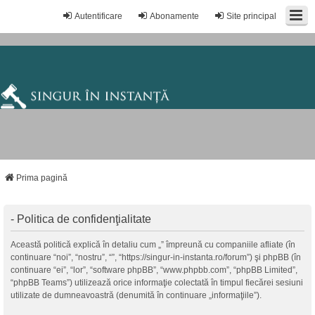
Autentificare
Abonamente
Site principal
Prima pagină
- Politica de confidenţialitate
Această politică explică în detaliu cum „” împreună cu companiile afliate (în
continuare “noi”, “nostru”, “”, “https://singur-in-instanta.ro/forum”) şi phpBB (în
continuare “ei”, “lor”, “software phpBB”, “www.phpbb.com”, “phpBB Limited”,
“phpBB Teams”) utilizează orice informaţie colectată în timpul fiecărei sesiuni
utilizate de dumneavoastră (denumită în continuare „informaţiile”).