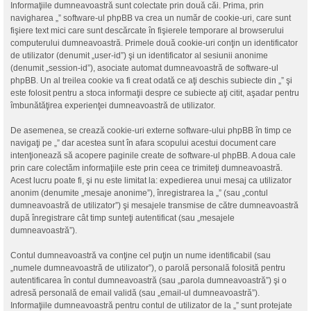
Informaţiile dumneavoastră sunt colectate prin două căi. Prima, prin
navigharea „” software-ul phpBB va crea un număr de cookie-uri, care sunt
fişiere text mici care sunt descărcate în fişierele temporare al browserului
computerului dumneavoastră. Primele două cookie-uri conţin un identificator
de utilizator (denumit „user-id”) şi un identificator al sesiunii anonime
(denumit „session-id”), asociate automat dumneavoastră de software-ul
phpBB. Un al treilea cookie va fi creat odată ce aţi deschis subiecte din „” şi
este folosit pentru a stoca informaţii despre ce subiecte aţi citit, aşadar pentru
îmbunătăţirea experienţei dumneavoastră de utilizator.
De asemenea, se crează cookie-uri externe software-ului phpBB în timp ce
navigaţi pe „” dar acestea sunt în afara scopului acestui document care
intenţionează să acopere paginile create de software-ul phpBB. A doua cale
prin care colectăm informaţiile este prin ceea ce trimiteţi dumneavoastră.
Acest lucru poate fi, şi nu este limitat la: expedierea unui mesaj ca utilizator
anonim (denumite „mesaje anonime”), înregistrarea la „” (sau „contul
dumneavoastră de utilizator”) şi mesajele transmise de către dumneavoastră
după înregistrare cât timp sunteţi autentificat (sau „mesajele
dumneavoastră”).
Contul dumneavoastră va conţine cel puţin un nume identificabil (sau
„numele dumneavoastră de utilizator”), o parolă personală folosită pentru
autentificarea în contul dumneavoastră (sau „parola dumneavoastră”) şi o
adresă personală de email validă (sau „email-ul dumneavoastră”).
Informaţiile dumneavoastră pentru contul de utilizator de la „” sunt protejate