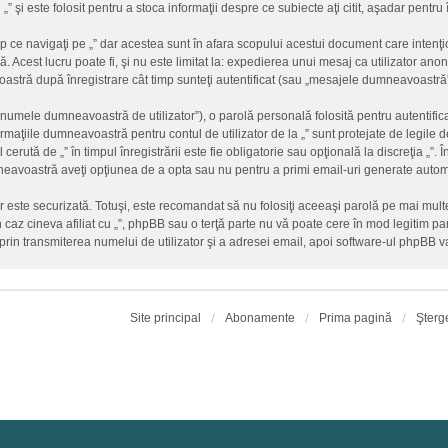
 „” şi este folosit pentru a stoca informaţii despre ce subiecte aţi citit, aşadar pent
 ce navigaţi pe „” dar acestea sunt în afara scopului acestui document care inten
. Acest lucru poate fi, şi nu este limitat la: expedierea unui mesaj ca utilizator an
stră după înregistrare cât timp sunteţi autentificat (sau „mesajele dumneavoastră”
„numele dumneavoastră de utilizator”), o parolă personală folosită pentru autentif
ţiile dumneavoastră pentru contul de utilizator de la „” sunt protejate de legile de
erută de „” în timpul înregistrării este fie obligatorie sau opţională la discreţia „”. Î
mneavoastră aveţi opţiunea de a opta sau nu pentru a primi email-uri generate auto
ar este securizată. Totuşi, este recomandat să nu folosiţi aceeaşi parolă pe mai mu
un caz cineva afiliat cu „”, phpBB sau o terţă parte nu vă poate cere în mod legitim paro
rin transmiterea numelui de utilizator şi a adresei email, apoi software-ul phpBB
Site principal
Abonamente
Prima pagină
Şterg