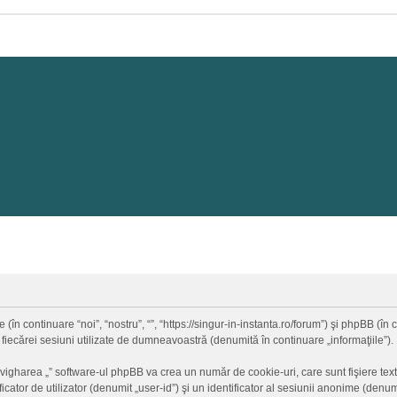
 (în continuare “noi”, “nostru”, “”, “https://singur-in-instanta.ro/forum”) şi phpBB (
 fiecărei sesiuni utilizate de dumneavoastră (denumită în continuare „informaţiile”).
vigharea „” software-ul phpBB va crea un număr de cookie-uri, care sunt fişiere text
ator de utilizator (denumit „user-id”) şi un identificator al sesiunii anonime (den