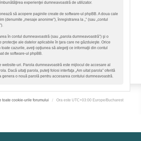
ru îmbunătăţirea experienţei dumneavoastră de utilizator.
ţionează să acopere paginile create de software-ul phpBB. A doua cale
onim (denumite „mesaje anonime”), înregistrarea la „” (sau „contul
).
icarea în contul dumneavoastră (sau „parola dumneavoastră”) şi o
 protecţie ale datelor aplicabile în ţara care ne găzduieşte. Orice
n toate cazurile, aveţi opţiunea să alegeţi ce informaţii din contul
mat de software-ul phpBB.
lte website-uri. Parola dumneavoastră este mijlocul de accesare al
la. Dacă uitaţi parola, puteţi folosi interfaţa „Am uitat parola” oferită
 va genera o nouă parolă pentru accesarea contului dumneavoastră.
e toate cookie-urile forumului
Ora este UTC+03:00 Europe/Bucharest