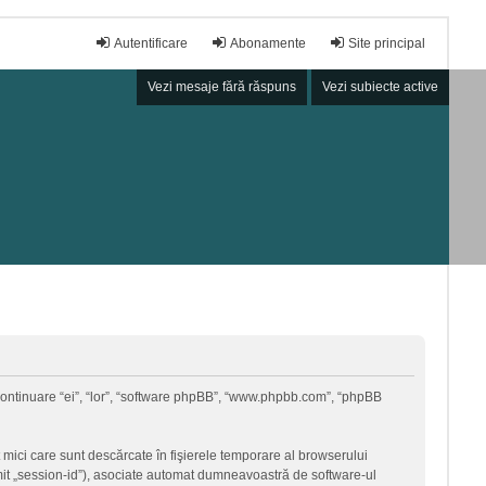
Autentificare
Abonamente
Site principal
Vezi mesaje fără răspuns
Vezi subiecte active
în continuare “ei”, “lor”, “software phpBB”, “www.phpbb.com”, “phpBB
 mici care sunt descărcate în fişierele temporare al browserului
umit „session-id”), asociate automat dumneavoastră de software-ul