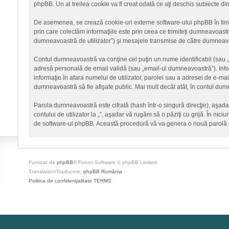
phpBB. Un al treilea cookie va fi creat odată ce aţi deschis subiecte din
De asemenea, se crează cookie-uri externe software-ului phpBB în timp
prin care colectăm informaţiile este prin ceea ce trimiteţi dumneavoastră
dumneavoastră de utilizator”) şi mesajele transmise de către dumneavoa
Contul dumneavoastră va conţine cel puţin un nume identificabil (sau 
adresă personală de email validă (sau „email-ul dumneavoastră”). Informa
informaţie în afara numelui de utilizator, parolei sau a adresei de e-mail c
dumneavoastră să fie afişate public. Mai mult decât atât, în contul du
Parola dumneavoastră este cifrată (hash într-o singură direcţie), aşad
contului de utilizator la „”, aşadar vă rugăm să o păziţi cu grijă. În nici
de software-ul phpBB. Această procedură vă va genera o nouă parolă p
Furnizat de
phpBB
® Forum Software © phpBB Limited
Translation/Traducere:
phpBB România
Politica de confidenţialitate
TERMS