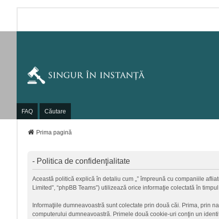
FAQ
Căutare
Prima pagină
- Politica de confidenţialitate
Această politică explică în detaliu cum „” împreună cu companiile afliate
Limited”, “phpBB Teams”) utilizează orice informaţie colectată în timpul
Informaţiile dumneavoastră sunt colectate prin două căi. Prima, prin na
computerului dumneavoastră. Primele două cookie-uri conţin un identific