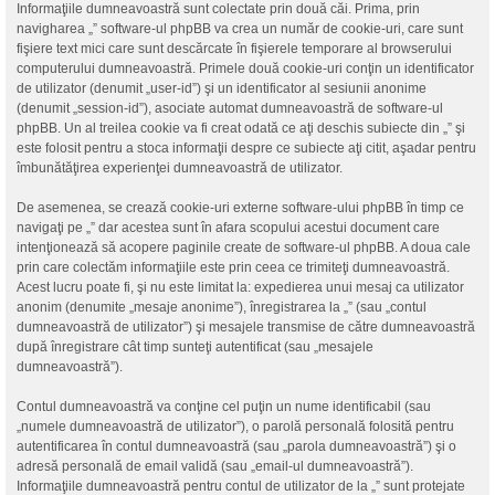
Informaţiile dumneavoastră sunt colectate prin două căi. Prima, prin
navigharea „” software-ul phpBB va crea un număr de cookie-uri, care sunt
fişiere text mici care sunt descărcate în fişierele temporare al browserului
computerului dumneavoastră. Primele două cookie-uri conţin un identificator
de utilizator (denumit „user-id”) şi un identificator al sesiunii anonime
(denumit „session-id”), asociate automat dumneavoastră de software-ul
phpBB. Un al treilea cookie va fi creat odată ce aţi deschis subiecte din „” şi
este folosit pentru a stoca informaţii despre ce subiecte aţi citit, aşadar pentru
îmbunătăţirea experienţei dumneavoastră de utilizator.
De asemenea, se crează cookie-uri externe software-ului phpBB în timp ce
navigaţi pe „” dar acestea sunt în afara scopului acestui document care
intenţionează să acopere paginile create de software-ul phpBB. A doua cale
prin care colectăm informaţiile este prin ceea ce trimiteţi dumneavoastră.
Acest lucru poate fi, şi nu este limitat la: expedierea unui mesaj ca utilizator
anonim (denumite „mesaje anonime”), înregistrarea la „” (sau „contul
dumneavoastră de utilizator”) şi mesajele transmise de către dumneavoastră
după înregistrare cât timp sunteţi autentificat (sau „mesajele
dumneavoastră”).
Contul dumneavoastră va conţine cel puţin un nume identificabil (sau
„numele dumneavoastră de utilizator”), o parolă personală folosită pentru
autentificarea în contul dumneavoastră (sau „parola dumneavoastră”) şi o
adresă personală de email validă (sau „email-ul dumneavoastră”).
Informaţiile dumneavoastră pentru contul de utilizator de la „” sunt protejate