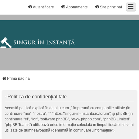
Autentificare
Abonamente
Site principal
Prima pagină
- Politica de confidenţialitate
Această politică explică în detaliu cum „” împreună cu companiile afliate (în
continuare “noi”, “nostru”, “”, “https://singur-in-instanta.ro/forum”) şi phpBB (în
continuare “ei”, “lor”, “software phpBB”, “www.phpbb.com”, “phpBB Limited”,
“phpBB Teams”) utilizează orice informaţie colectată în timpul fiecărei sesiuni
utilizate de dumneavoastră (denumită în continuare „informaţiile”).