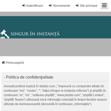
Autentificare
Abonamente
Site principal
Prima pagină
- Politica de confidenţialitate
Această politică explică în detaliu cum „” împreună cu companiile afliate (în
continuare “noi”, “nostru”, “”, “https://singur-in-instanta.ro/forum”) şi phpBB (în
continuare “ei”, “lor”, “software phpBB”, “www.phpbb.com”, “phpBB Limited”,
“phpBB Teams”) utilizează orice informaţie colectată în timpul fiecărei sesiuni
utilizate de dumneavoastră (denumită în continuare „informaţiile”).