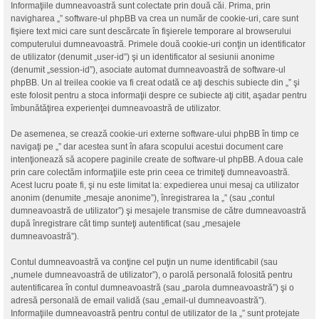
Informaţiile dumneavoastră sunt colectate prin două căi. Prima, prin
navigharea „” software-ul phpBB va crea un număr de cookie-uri, care sunt
fişiere text mici care sunt descărcate în fişierele temporare al browserului
computerului dumneavoastră. Primele două cookie-uri conţin un identificator
de utilizator (denumit „user-id”) şi un identificator al sesiunii anonime
(denumit „session-id”), asociate automat dumneavoastră de software-ul
phpBB. Un al treilea cookie va fi creat odată ce aţi deschis subiecte din „” şi
este folosit pentru a stoca informaţii despre ce subiecte aţi citit, aşadar pentru
îmbunătăţirea experienţei dumneavoastră de utilizator.
De asemenea, se crează cookie-uri externe software-ului phpBB în timp ce
navigaţi pe „” dar acestea sunt în afara scopului acestui document care
intenţionează să acopere paginile create de software-ul phpBB. A doua cale
prin care colectăm informaţiile este prin ceea ce trimiteţi dumneavoastră.
Acest lucru poate fi, şi nu este limitat la: expedierea unui mesaj ca utilizator
anonim (denumite „mesaje anonime”), înregistrarea la „” (sau „contul
dumneavoastră de utilizator”) şi mesajele transmise de către dumneavoastră
după înregistrare cât timp sunteţi autentificat (sau „mesajele
dumneavoastră”).
Contul dumneavoastră va conţine cel puţin un nume identificabil (sau
„numele dumneavoastră de utilizator”), o parolă personală folosită pentru
autentificarea în contul dumneavoastră (sau „parola dumneavoastră”) şi o
adresă personală de email validă (sau „email-ul dumneavoastră”).
Informaţiile dumneavoastră pentru contul de utilizator de la „” sunt protejate