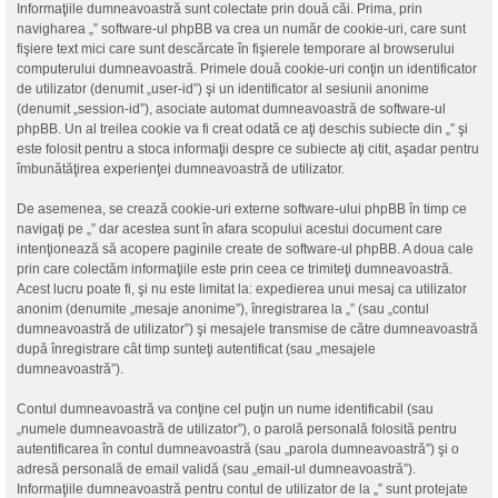
Informaţiile dumneavoastră sunt colectate prin două căi. Prima, prin
navigharea „” software-ul phpBB va crea un număr de cookie-uri, care sunt
fişiere text mici care sunt descărcate în fişierele temporare al browserului
computerului dumneavoastră. Primele două cookie-uri conţin un identificator
de utilizator (denumit „user-id”) şi un identificator al sesiunii anonime
(denumit „session-id”), asociate automat dumneavoastră de software-ul
phpBB. Un al treilea cookie va fi creat odată ce aţi deschis subiecte din „” şi
este folosit pentru a stoca informaţii despre ce subiecte aţi citit, aşadar pentru
îmbunătăţirea experienţei dumneavoastră de utilizator.
De asemenea, se crează cookie-uri externe software-ului phpBB în timp ce
navigaţi pe „” dar acestea sunt în afara scopului acestui document care
intenţionează să acopere paginile create de software-ul phpBB. A doua cale
prin care colectăm informaţiile este prin ceea ce trimiteţi dumneavoastră.
Acest lucru poate fi, şi nu este limitat la: expedierea unui mesaj ca utilizator
anonim (denumite „mesaje anonime”), înregistrarea la „” (sau „contul
dumneavoastră de utilizator”) şi mesajele transmise de către dumneavoastră
după înregistrare cât timp sunteţi autentificat (sau „mesajele
dumneavoastră”).
Contul dumneavoastră va conţine cel puţin un nume identificabil (sau
„numele dumneavoastră de utilizator”), o parolă personală folosită pentru
autentificarea în contul dumneavoastră (sau „parola dumneavoastră”) şi o
adresă personală de email validă (sau „email-ul dumneavoastră”).
Informaţiile dumneavoastră pentru contul de utilizator de la „” sunt protejate