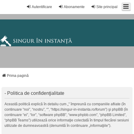
Autentificare
Abonamente
Site principal
Prima pagină
- Politica de confidenţialitate
Această politică explică în detaliu cum „” împreună cu companiile afliate (în
continuare “noi”, “nostru”, “”, “https://singur-in-instanta.ro/forum”) şi phpBB (în
continuare “ei”, “lor”, “software phpBB”, “www.phpbb.com”, “phpBB Limited”,
“phpBB Teams”) utilizează orice informaţie colectată în timpul fiecărei sesiuni
utilizate de dumneavoastră (denumită în continuare „informaţiile”).