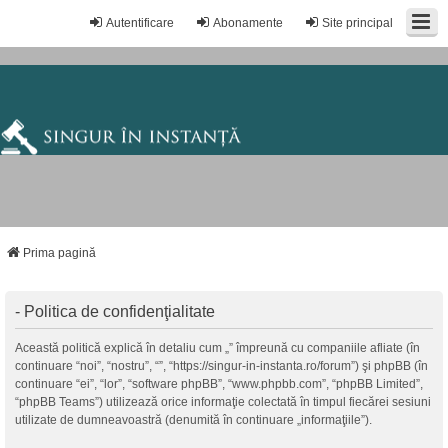
Autentificare
Abonamente
Site principal
Prima pagină
- Politica de confidenţialitate
Această politică explică în detaliu cum „” împreună cu companiile afliate (în
continuare “noi”, “nostru”, “”, “https://singur-in-instanta.ro/forum”) şi phpBB (în
continuare “ei”, “lor”, “software phpBB”, “www.phpbb.com”, “phpBB Limited”,
“phpBB Teams”) utilizează orice informaţie colectată în timpul fiecărei sesiuni
utilizate de dumneavoastră (denumită în continuare „informaţiile”).