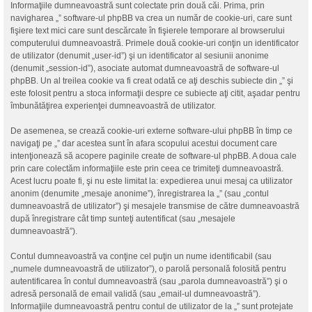
Informaţiile dumneavoastră sunt colectate prin două căi. Prima, prin
navigharea „” software-ul phpBB va crea un număr de cookie-uri, care sunt
fişiere text mici care sunt descărcate în fişierele temporare al browserului
computerului dumneavoastră. Primele două cookie-uri conţin un identificator
de utilizator (denumit „user-id”) şi un identificator al sesiunii anonime
(denumit „session-id”), asociate automat dumneavoastră de software-ul
phpBB. Un al treilea cookie va fi creat odată ce aţi deschis subiecte din „” şi
este folosit pentru a stoca informaţii despre ce subiecte aţi citit, aşadar pentru
îmbunătăţirea experienţei dumneavoastră de utilizator.
De asemenea, se crează cookie-uri externe software-ului phpBB în timp ce
navigaţi pe „” dar acestea sunt în afara scopului acestui document care
intenţionează să acopere paginile create de software-ul phpBB. A doua cale
prin care colectăm informaţiile este prin ceea ce trimiteţi dumneavoastră.
Acest lucru poate fi, şi nu este limitat la: expedierea unui mesaj ca utilizator
anonim (denumite „mesaje anonime”), înregistrarea la „” (sau „contul
dumneavoastră de utilizator”) şi mesajele transmise de către dumneavoastră
după înregistrare cât timp sunteţi autentificat (sau „mesajele
dumneavoastră”).
Contul dumneavoastră va conţine cel puţin un nume identificabil (sau
„numele dumneavoastră de utilizator”), o parolă personală folosită pentru
autentificarea în contul dumneavoastră (sau „parola dumneavoastră”) şi o
adresă personală de email validă (sau „email-ul dumneavoastră”).
Informaţiile dumneavoastră pentru contul de utilizator de la „” sunt protejate