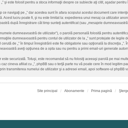
 „” şi este folosit pentru a stoca informaţii despre ce subiecte aţi citit, aşadar pent
 ce navigaţi pe „” dar acestea sunt în afara scopului acestui document care inten
. Acest lucru poate fi, şi nu este limitat la: expedierea unui mesaj ca utilizator an
stră după înregistrare cât timp sunteţi autentificat (sau „mesajele dumneavoastră”
„numele dumneavoastră de utilizator”), o parolă personală folosită pentru autentif
ţiile dumneavoastră pentru contul de utilizator de la „” sunt protejate de legile de
erută de „” în timpul înregistrării este fie obligatorie sau opţională la discreţia „”. Î
mneavoastră aveţi opţiunea de a opta sau nu pentru a primi email-uri generate auto
ar este securizată. Totuşi, este recomandat să nu folosiţi aceeaşi parolă pe mai mu
un caz cineva afiliat cu „”, phpBB sau o terţă parte nu vă poate cere în mod legitim paro
rin transmiterea numelui de utilizator şi a adresei email, apoi software-ul phpBB
Site principal
Abonamente
Prima pagină
Şterg