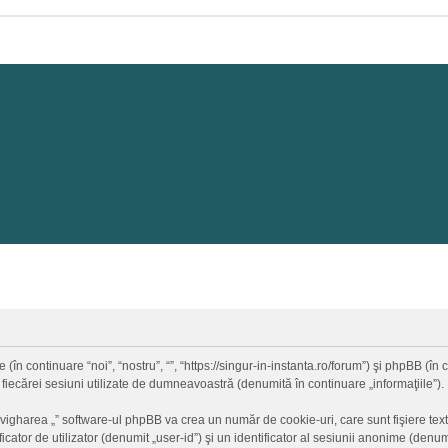
 (în continuare “noi”, “nostru”, “”, “https://singur-in-instanta.ro/forum”) şi phpBB (
 fiecărei sesiuni utilizate de dumneavoastră (denumită în continuare „informaţiile”).
vigharea „” software-ul phpBB va crea un număr de cookie-uri, care sunt fişiere text
ator de utilizator (denumit „user-id”) şi un identificator al sesiunii anonime (den