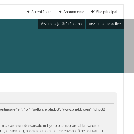
Autentificare
Abonamente
Site principal
Vezi mesaje fără răspuns
Vezi subiecte active
în continuare “ei”, “lor”, “software phpBB”, “www.phpbb.com”, “phpBB
 mici care sunt descărcate în fişierele temporare al browserului
umit „session-id”), asociate automat dumneavoastră de software-ul