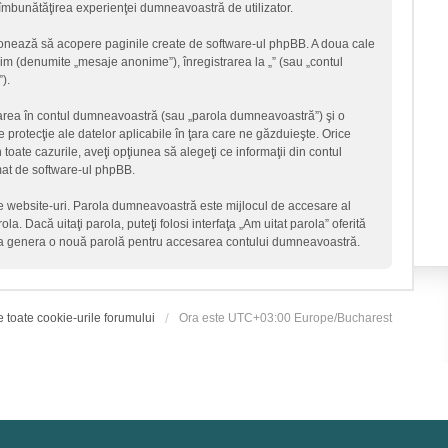
ru îmbunătăţirea experienţei dumneavoastră de utilizator.
ţionează să acopere paginile create de software-ul phpBB. A doua cale
onim (denumite „mesaje anonime”), înregistrarea la „” (sau „contul
).
icarea în contul dumneavoastră (sau „parola dumneavoastră”) şi o
 protecţie ale datelor aplicabile în ţara care ne găzduieşte. Orice
n toate cazurile, aveţi opţiunea să alegeţi ce informaţii din contul
mat de software-ul phpBB.
lte website-uri. Parola dumneavoastră este mijlocul de accesare al
la. Dacă uitaţi parola, puteţi folosi interfaţa „Am uitat parola” oferită
 va genera o nouă parolă pentru accesarea contului dumneavoastră.
e toate cookie-urile forumului
Ora este UTC+03:00 Europe/Bucharest