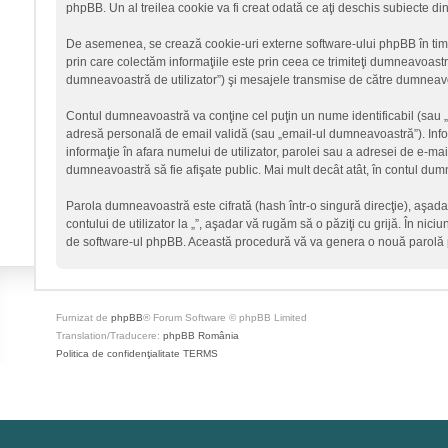
phpBB. Un al treilea cookie va fi creat odată ce aţi deschis subiecte din
De asemenea, se crează cookie-uri externe software-ului phpBB în timp
prin care colectăm informaţiile este prin ceea ce trimiteţi dumneavoastră
dumneavoastră de utilizator”) şi mesajele transmise de către dumneavoa
Contul dumneavoastră va conţine cel puţin un nume identificabil (sau 
adresă personală de email validă (sau „email-ul dumneavoastră”). Informa
informaţie în afara numelui de utilizator, parolei sau a adresei de e-mail c
dumneavoastră să fie afişate public. Mai mult decât atât, în contul du
Parola dumneavoastră este cifrată (hash într-o singură direcţie), aşad
contului de utilizator la „”, aşadar vă rugăm să o păziţi cu grijă. În nici
de software-ul phpBB. Această procedură vă va genera o nouă parolă p
Furnizat de
phpBB
® Forum Software © phpBB Limited
Translation/Traducere:
phpBB România
Politica de confidenţialitate
TERMS