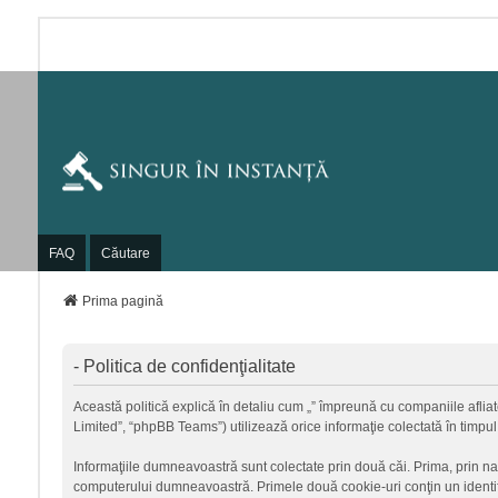
FAQ
Căutare
Prima pagină
- Politica de confidenţialitate
Această politică explică în detaliu cum „” împreună cu companiile afliate
Limited”, “phpBB Teams”) utilizează orice informaţie colectată în timpul
Informaţiile dumneavoastră sunt colectate prin două căi. Prima, prin na
computerului dumneavoastră. Primele două cookie-uri conţin un identific