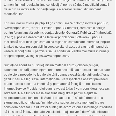
oricând şi ne vom strădui să vă informăm, deşi ar fi prudent să verificaţi aceşti
termeni în mod regulat în timp ce folosiţi „” pentru că după modificări sunteţi
de acord să intraţi sub incidenţa legală a acestor termeni din momentul
modificării lor.
Forumul nostru foloseşte phpBB (în continuare “ei”, “lor”, “software phpBB”,
“www.phpbb.com”, “phpBB Limited”, “phpBB Teams”), care este o soluţie
pentru forum lansată sub incidenţa „
Licenţei Generală Publică v.2
” (abreviată
„GPL”) şi poate fi descărcat de la
www.phpbb.com
. Software-ul phpBB
facilitează doar discuţiile care au ca mijloc de comunicare internetul, phpBB
Limited nu este responsabill în ceea ce site-ul acceptă sau nu din punct de
vedere al conţinutului permis şi/sau a conduitei. Pentru mai multe informaţii
despre phpBB, vizitaţi:
https://www.phpbb.com/
.
Sunteţi de acord să nu scrieţi niciun material abuziv, obscen, vulgar,
calomnios, de ură, ameninţare, orientare-sexuală sau orice alt material care
poate viola prevederile legale ale ţării dumneavoastră, ale ţării unde „” este
găzduit sau ale legislaţiei internaţionale. Nerespectarea acestor prevederi
poate duce la blocarea imediată şi permanentă însoţită de notificarea
Internet Service Provider-ului dumneavoastră dacă vom considera necesar.
Adresele IP ale tuturor mesajelor sunt înregistrate pentru a ajuta la
respectarea acestor condiţii. Sunteţi de acord ca „” să aibă dreptul de a
şterge, modifica, muta sau închide orice subiect în orice moment în care
consideră necesar. Ca utilizator sunteţi de acord ca orice informaţie introdusă
să fie stocată în baza de date. Aceste informaţii nu vor fi dezvăluite niciunei