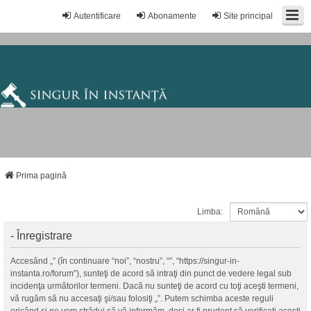
Autentificare
Abonamente
Site principal
Prima pagină
Limba:
- Înregistrare
Accesând „” (în continuare “noi”, “nostru”, “”, “https://singur-in-
instanta.ro/forum”), sunteţi de acord să intraţi din punct de vedere legal sub
incidenţa următorilor termeni. Dacă nu sunteţi de acord cu toţi aceşti termeni,
vă rugăm să nu accesaţi şi/sau folosiţi „”. Putem schimba aceste reguli