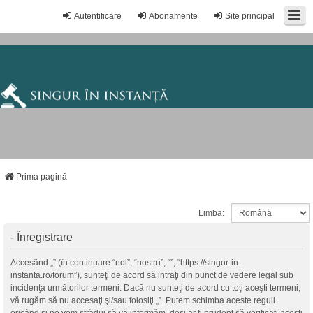
Autentificare
Abonamente
Site principal
Prima pagină
Limba:
- Înregistrare
Accesând „” (în continuare “noi”, “nostru”, “”, “https://singur-in-
instanta.ro/forum”), sunteţi de acord să intraţi din punct de vedere legal sub
incidenţa următorilor termeni. Dacă nu sunteţi de acord cu toţi aceşti termeni,
vă rugăm să nu accesaţi şi/sau folosiţi „”. Putem schimba aceste reguli