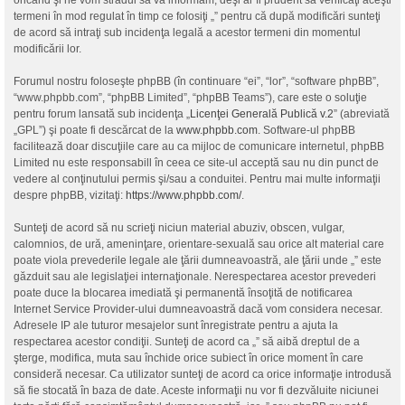
oricând şi ne vom strădui să vă informăm, deşi ar fi prudent să verificaţi aceşti
termeni în mod regulat în timp ce folosiţi „” pentru că după modificări sunteţi
de acord să intraţi sub incidenţa legală a acestor termeni din momentul
modificării lor.
Forumul nostru foloseşte phpBB (în continuare “ei”, “lor”, “software phpBB”,
“www.phpbb.com”, “phpBB Limited”, “phpBB Teams”), care este o soluţie
pentru forum lansată sub incidenţa „
Licenţei Generală Publică v.2
” (abreviată
„GPL”) şi poate fi descărcat de la
www.phpbb.com
. Software-ul phpBB
facilitează doar discuţiile care au ca mijloc de comunicare internetul, phpBB
Limited nu este responsabill în ceea ce site-ul acceptă sau nu din punct de
vedere al conţinutului permis şi/sau a conduitei. Pentru mai multe informaţii
despre phpBB, vizitaţi:
https://www.phpbb.com/
.
Sunteţi de acord să nu scrieţi niciun material abuziv, obscen, vulgar,
calomnios, de ură, ameninţare, orientare-sexuală sau orice alt material care
poate viola prevederile legale ale ţării dumneavoastră, ale ţării unde „” este
găzduit sau ale legislaţiei internaţionale. Nerespectarea acestor prevederi
poate duce la blocarea imediată şi permanentă însoţită de notificarea
Internet Service Provider-ului dumneavoastră dacă vom considera necesar.
Adresele IP ale tuturor mesajelor sunt înregistrate pentru a ajuta la
respectarea acestor condiţii. Sunteţi de acord ca „” să aibă dreptul de a
şterge, modifica, muta sau închide orice subiect în orice moment în care
consideră necesar. Ca utilizator sunteţi de acord ca orice informaţie introdusă
să fie stocată în baza de date. Aceste informaţii nu vor fi dezvăluite niciunei