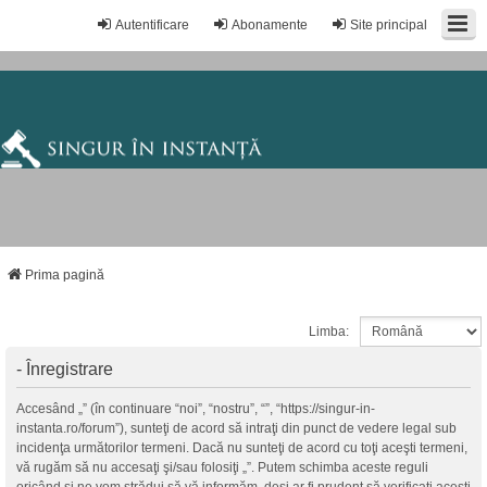
Autentificare
Abonamente
Site principal
Prima pagină
Limba:
- Înregistrare
Accesând „” (în continuare “noi”, “nostru”, “”, “https://singur-in-
instanta.ro/forum”), sunteţi de acord să intraţi din punct de vedere legal sub
incidenţa următorilor termeni. Dacă nu sunteţi de acord cu toţi aceşti termeni,
vă rugăm să nu accesaţi şi/sau folosiţi „”. Putem schimba aceste reguli