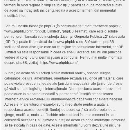
oricând şi ne vom strădui să vă informăm, deşi ar fi prudent să verificaţi aceşti
termeni în mod regulat în timp ce folosiţi „” pentru că după modificări sunteţi
de acord să intraţi sub incidenţa legală a acestor termeni din momentul
modificării lor.
Forumul nostru foloseşte phpBB (în continuare “ei”, “lor”, “software phpBB”,
“www.phpbb.com”, “phpBB Limited”, “phpBB Teams”), care este o soluţie
pentru forum lansată sub incidenţa „
Licenţei Generală Publică v.2
” (abreviată
„GPL”) şi poate fi descărcat de la
www.phpbb.com
. Software-ul phpBB
facilitează doar discuţiile care au ca mijloc de comunicare internetul, phpBB
Limited nu este responsabill în ceea ce site-ul acceptă sau nu din punct de
vedere al conţinutului permis şi/sau a conduitei. Pentru mai multe informaţii
despre phpBB, vizitaţi:
https://www.phpbb.com/
.
Sunteţi de acord să nu scrieţi niciun material abuziv, obscen, vulgar,
calomnios, de ură, ameninţare, orientare-sexuală sau orice alt material care
poate viola prevederile legale ale ţării dumneavoastră, ale ţării unde „” este
găzduit sau ale legislaţiei internaţionale. Nerespectarea acestor prevederi
poate duce la blocarea imediată şi permanentă însoţită de notificarea
Internet Service Provider-ului dumneavoastră dacă vom considera necesar.
Adresele IP ale tuturor mesajelor sunt înregistrate pentru a ajuta la
respectarea acestor condiţii. Sunteţi de acord ca „” să aibă dreptul de a
şterge, modifica, muta sau închide orice subiect în orice moment în care
consideră necesar. Ca utilizator sunteţi de acord ca orice informaţie introdusă
să fie stocată în baza de date. Aceste informaţii nu vor fi dezvăluite niciunei