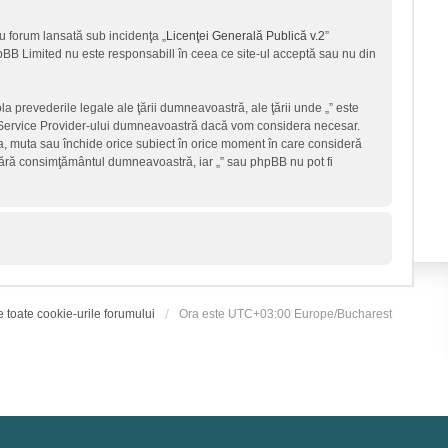
u forum lansată sub incidenţa „
Licenţei Generală Publică v.2
”
hpBB Limited nu este responsabill în ceea ce site-ul acceptă sau nu din
la prevederile legale ale ţării dumneavoastră, ale ţării unde „” este
et Service Provider-ului dumneavoastră dacă vom considera necesar.
ica, muta sau închide orice subiect în orice moment în care consideră
ţi fără consimţământul dumneavoastră, iar „” sau phpBB nu pot fi
e toate cookie-urile forumului
Ora este UTC+03:00 Europe/Bucharest