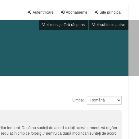
Autentificare
Abonamente
Site principal
Vezi mesaje fără răspuns
Vezi subiecte active
Limba:
torilor termeni. Dacă nu sunteţi de acord cu toţi aceşti termeni, vă rugăm
regulat în timp ce folosiţi „” pentru că după modificări sunteţi de acord