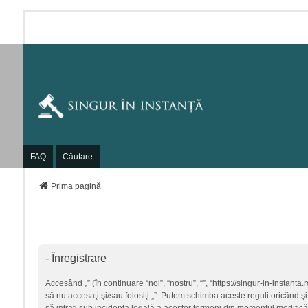
FAQ
Căutare
Prima pagină
- Înregistrare
Accesând „” (în continuare “noi”, “nostru”, “”, “https://singur-in-instant
să nu accesaţi şi/sau folosiţi „”. Putem schimba aceste reguli oricând şi