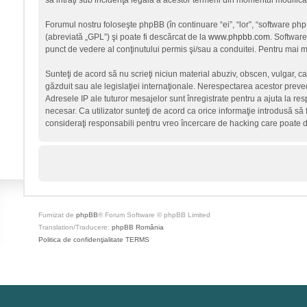
să intraţi sub incidenţa legală a acestor termeni din momentul modificări
Forumul nostru foloseşte phpBB (în continuare “ei”, “lor”, “software p
(abreviată „GPL”) şi poate fi descărcat de la
www.phpbb.com
. Software
punct de vedere al conţinutului permis şi/sau a conduitei. Pentru mai mu
Sunteţi de acord să nu scrieţi niciun material abuziv, obscen, vulgar, c
găzduit sau ale legislaţiei internaţionale. Nerespectarea acestor prev
Adresele IP ale tuturor mesajelor sunt înregistrate pentru a ajuta la re
necesar. Ca utilizator sunteţi de acord ca orice informaţie introdusă să 
consideraţi responsabili pentru vreo încercare de hacking care poate 
Furnizat de
phpBB
® Forum Software © phpBB Limited
Translation/Traducere:
phpBB România
Politica de confidenţialitate
TERMS