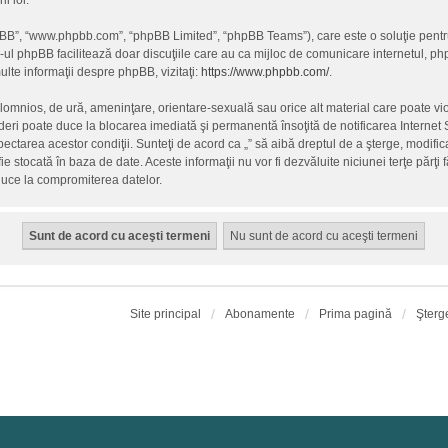
i lor.
hpBB”, “www.phpbb.com”, “phpBB Limited”, “phpBB Teams”), care este o soluţie pentr
-ul phpBB facilitează doar discuţiile care au ca mijloc de comunicare internetul, p
lte informaţii despre phpBB, vizitaţi:
https://www.phpbb.com/
.
alomnios, de ură, ameninţare, orientare-sexuală sau orice alt material care poate vio
ederi poate duce la blocarea imediată şi permanentă însoţită de notificarea Intern
spectarea acestor condiţii. Sunteţi de acord ca „” să aibă dreptul de a şterge, modif
fie stocată în baza de date. Aceste informaţii nu vor fi dezvăluite niciunei terţe păr
duce la compromiterea datelor.
Site principal
Abonamente
Prima pagină
Şterg