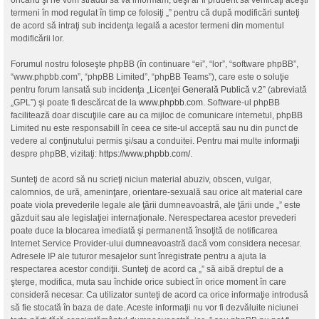
oricând şi ne vom strădui să vă informăm, deşi ar fi prudent să verificaţi aceşti
termeni în mod regulat în timp ce folosiţi „” pentru că după modificări sunteţi
de acord să intraţi sub incidenţa legală a acestor termeni din momentul
modificării lor.
Forumul nostru foloseşte phpBB (în continuare “ei”, “lor”, “software phpBB”,
“www.phpbb.com”, “phpBB Limited”, “phpBB Teams”), care este o soluţie
pentru forum lansată sub incidenţa „
Licenţei Generală Publică v.2
” (abreviată
„GPL”) şi poate fi descărcat de la
www.phpbb.com
. Software-ul phpBB
facilitează doar discuţiile care au ca mijloc de comunicare internetul, phpBB
Limited nu este responsabill în ceea ce site-ul acceptă sau nu din punct de
vedere al conţinutului permis şi/sau a conduitei. Pentru mai multe informaţii
despre phpBB, vizitaţi:
https://www.phpbb.com/
.
Sunteţi de acord să nu scrieţi niciun material abuziv, obscen, vulgar,
calomnios, de ură, ameninţare, orientare-sexuală sau orice alt material care
poate viola prevederile legale ale ţării dumneavoastră, ale ţării unde „” este
găzduit sau ale legislaţiei internaţionale. Nerespectarea acestor prevederi
poate duce la blocarea imediată şi permanentă însoţită de notificarea
Internet Service Provider-ului dumneavoastră dacă vom considera necesar.
Adresele IP ale tuturor mesajelor sunt înregistrate pentru a ajuta la
respectarea acestor condiţii. Sunteţi de acord ca „” să aibă dreptul de a
şterge, modifica, muta sau închide orice subiect în orice moment în care
consideră necesar. Ca utilizator sunteţi de acord ca orice informaţie introdusă
să fie stocată în baza de date. Aceste informaţii nu vor fi dezvăluite niciunei