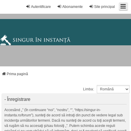
Autentificare
Abonamente
Site principal
Prima pagină
Limba:
- Înregistrare
Accesând „” (în continuare “noi”, “nostru”, “”, “https://singur-in-
instanta.ro/forum”), sunteţi de acord să intraţi din punct de vedere legal sub
incidenţa următorilor termeni. Dacă nu sunteţi de acord cu toţi aceşti termeni,
vă rugăm să nu accesaţi şi/sau folosiţi „”. Putem schimba aceste reguli