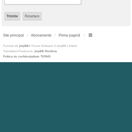
Site principal
Abonamente
Prima pagină
Furnizat de
phpBB
® Forum Software © phpBB Limited
Translation/Traducere:
phpBB România
Politica de confidenţialitate
TERMS