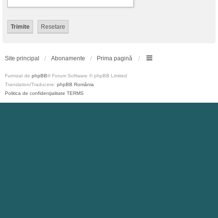
Site principal
Abonamente
Prima pagină
Furnizat de
phpBB
® Forum Software © phpBB Limited
Translation/Traducere:
phpBB România
Politica de confidenţialitate
TERMS