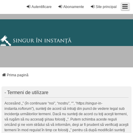
Autentificare
Abonamente
Site principal
Prima pagină
- Termeni de utilizare
Accesând „” (în continuare “noi”, “nostru”, “”, “https://singur-in-
instanta.ro/forum”), sunteţi de acord să intraţi din punct de vedere legal sub
incidenţa următorilor termeni. Dacă nu sunteţi de acord cu toţi aceşti termeni,
vă rugăm să nu accesaţi şi/sau folosiţi „”. Putem schimba aceste reguli
oricând şi ne vom strădui să vă informăm, deşi ar fi prudent să verificaţi aceşti
termeni în mod regulat în timp ce folosiţi „” pentru că după modificări sunteţi