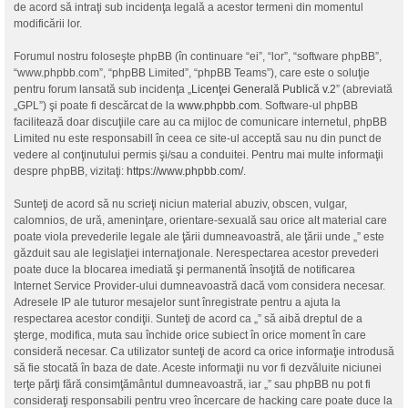
de acord să intraţi sub incidenţa legală a acestor termeni din momentul
modificării lor.
Forumul nostru foloseşte phpBB (în continuare “ei”, “lor”, “software phpBB”,
“www.phpbb.com”, “phpBB Limited”, “phpBB Teams”), care este o soluţie
pentru forum lansată sub incidenţa „
Licenţei Generală Publică v.2
” (abreviată
„GPL”) şi poate fi descărcat de la
www.phpbb.com
. Software-ul phpBB
facilitează doar discuţiile care au ca mijloc de comunicare internetul, phpBB
Limited nu este responsabill în ceea ce site-ul acceptă sau nu din punct de
vedere al conţinutului permis şi/sau a conduitei. Pentru mai multe informaţii
despre phpBB, vizitaţi:
https://www.phpbb.com/
.
Sunteţi de acord să nu scrieţi niciun material abuziv, obscen, vulgar,
calomnios, de ură, ameninţare, orientare-sexuală sau orice alt material care
poate viola prevederile legale ale ţării dumneavoastră, ale ţării unde „” este
găzduit sau ale legislaţiei internaţionale. Nerespectarea acestor prevederi
poate duce la blocarea imediată şi permanentă însoţită de notificarea
Internet Service Provider-ului dumneavoastră dacă vom considera necesar.
Adresele IP ale tuturor mesajelor sunt înregistrate pentru a ajuta la
respectarea acestor condiţii. Sunteţi de acord ca „” să aibă dreptul de a
şterge, modifica, muta sau închide orice subiect în orice moment în care
consideră necesar. Ca utilizator sunteţi de acord ca orice informaţie introdusă
să fie stocată în baza de date. Aceste informaţii nu vor fi dezvăluite niciunei
terţe părţi fără consimţământul dumneavoastră, iar „” sau phpBB nu pot fi
consideraţi responsabili pentru vreo încercare de hacking care poate duce la