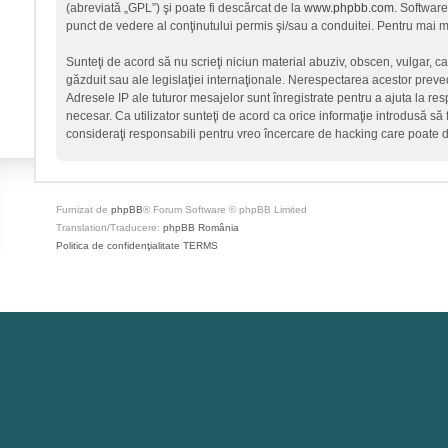
(abreviată „GPL”) şi poate fi descărcat de la
www.phpbb.com
. Software
punct de vedere al conţinutului permis şi/sau a conduitei. Pentru mai mu
Sunteţi de acord să nu scrieţi niciun material abuziv, obscen, vulgar, c
găzduit sau ale legislaţiei internaţionale. Nerespectarea acestor prev
Adresele IP ale tuturor mesajelor sunt înregistrate pentru a ajuta la re
necesar. Ca utilizator sunteţi de acord ca orice informaţie introdusă să 
consideraţi responsabili pentru vreo încercare de hacking care poate 
Furnizat de
phpBB
® Forum Software © phpBB Limited
Translation/Traducere:
phpBB România
Politica de confidenţialitate
TERMS