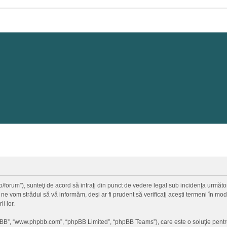
a.ro/forum”), sunteţi de acord să intraţi din punct de vedere legal sub incidenţa urmă
 ne vom strădui să vă informăm, deşi ar fi prudent să verificaţi aceşti termeni în mod 
i lor.
hpBB”, “www.phpbb.com”, “phpBB Limited”, “phpBB Teams”), care este o soluţie pentr