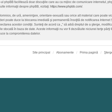
-ul phpBB facilitează doar discuţiile care au ca mijloc de comunicare internetul, p
lte informaţii despre phpBB, vizitaţi:
https://www.phpbb.com/
.
alomnios, de ură, ameninţare, orientare-sexuală sau orice alt material care poate vio
ederi poate duce la blocarea imediată şi permanentă însoţită de notificarea Intern
spectarea acestor condiţii. Sunteţi de acord ca „” să aibă dreptul de a şterge, modif
fie stocată în baza de date. Aceste informaţii nu vor fi dezvăluite niciunei terţe păr
duce la compromiterea datelor.
Site principal
Abonamente
Prima pagină
Şterg