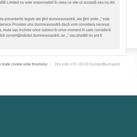
hpBB Limited nu este responsabill în ceea ce site-ul acceptă sau nu din
la prevederile legale ale ţării dumneavoastră, ale ţării unde „” este
et Service Provider-ului dumneavoastră dacă vom considera necesar.
ica, muta sau închide orice subiect în orice moment în care consideră
ţi fără consimţământul dumneavoastră, iar „” sau phpBB nu pot fi
e toate cookie-urile forumului
Ora este UTC+03:00 Europe/Bucharest