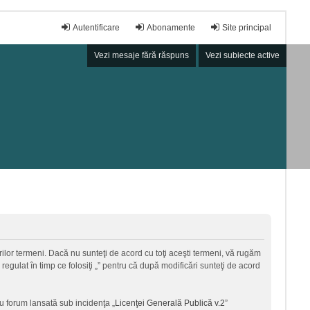
Autentificare
Abonamente
Site principal
Vezi mesaje fără răspuns
Vezi subiecte active
torilor termeni. Dacă nu sunteţi de acord cu toţi aceşti termeni, vă rugăm
regulat în timp ce folosiţi „” pentru că după modificări sunteţi de acord
u forum lansată sub incidenţa „
Licenţei Generală Publică v.2
”