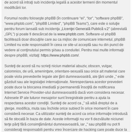
de acord să intraţi sub incidenţa legală a acestor termeni din momentul
modificării lor.
Forumul nostru foloseşte phpBB (în continuare “ei”, “lor”, “software phpBB”,
“www.phpbb.com”, “phpBB Limited”, “phpBB Teams”), care este o soluţie
pentru forum lansată sub incidenţa „
Licenţei Generală Publică v.2
” (abreviată
„GPL”) şi poate fi descărcat de la
www.phpbb.com
. Software-ul phpBB
facilitează doar discuţiile care au ca mijloc de comunicare internetul, phpBB
Limited nu este responsabill în ceea ce site-ul acceptă sau nu din punct de
vedere al conţinutului permis şi/sau a conduitei. Pentru mai multe informaţii
despre phpBB, vizitaţi:
https://www.phpbb.com/
.
Sunteţi de acord să nu scrieţi niciun material abuziv, obscen, vulgar,
calomnios, de ură, ameninţare, orientare-sexuală sau orice alt material care
poate viola prevederile legale ale ţării dumneavoastră, ale ţării unde „” este
găzduit sau ale legislaţiei internaţionale. Nerespectarea acestor prevederi
poate duce la blocarea imediată şi permanentă însoţită de notificarea
Internet Service Provider-ului dumneavoastră dacă vom considera necesar.
Adresele IP ale tuturor mesajelor sunt înregistrate pentru a ajuta la
respectarea acestor condiţii. Sunteţi de acord ca „” să aibă dreptul de a
şterge, modifica, muta sau închide orice subiect în orice moment în care
consideră necesar. Ca utilizator sunteţi de acord ca orice informaţie introdusă
să fie stocată în baza de date. Aceste informaţii nu vor fi dezvăluite niciunei
terţe părţi fără consimţământul dumneavoastră, iar „” sau phpBB nu pot fi
consideraţi responsabili pentru vreo încercare de hacking care poate duce la