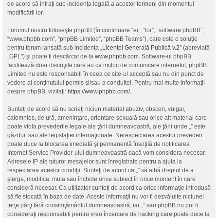
de acord să intraţi sub incidenţa legală a acestor termeni din momentul
modificării lor.
Forumul nostru foloseşte phpBB (în continuare “ei”, “lor”, “software phpBB”,
“www.phpbb.com”, “phpBB Limited”, “phpBB Teams”), care este o soluţie
pentru forum lansată sub incidenţa „
Licenţei Generală Publică v.2
” (abreviată
„GPL”) şi poate fi descărcat de la
www.phpbb.com
. Software-ul phpBB
facilitează doar discuţiile care au ca mijloc de comunicare internetul, phpBB
Limited nu este responsabill în ceea ce site-ul acceptă sau nu din punct de
vedere al conţinutului permis şi/sau a conduitei. Pentru mai multe informaţii
despre phpBB, vizitaţi:
https://www.phpbb.com/
.
Sunteţi de acord să nu scrieţi niciun material abuziv, obscen, vulgar,
calomnios, de ură, ameninţare, orientare-sexuală sau orice alt material care
poate viola prevederile legale ale ţării dumneavoastră, ale ţării unde „” este
găzduit sau ale legislaţiei internaţionale. Nerespectarea acestor prevederi
poate duce la blocarea imediată şi permanentă însoţită de notificarea
Internet Service Provider-ului dumneavoastră dacă vom considera necesar.
Adresele IP ale tuturor mesajelor sunt înregistrate pentru a ajuta la
respectarea acestor condiţii. Sunteţi de acord ca „” să aibă dreptul de a
şterge, modifica, muta sau închide orice subiect în orice moment în care
consideră necesar. Ca utilizator sunteţi de acord ca orice informaţie introdusă
să fie stocată în baza de date. Aceste informaţii nu vor fi dezvăluite niciunei
terţe părţi fără consimţământul dumneavoastră, iar „” sau phpBB nu pot fi
consideraţi responsabili pentru vreo încercare de hacking care poate duce la