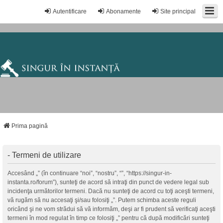
Autentificare
Abonamente
Site principal
Prima pagină
- Termeni de utilizare
Accesând „” (în continuare “noi”, “nostru”, “”, “https://singur-in-
instanta.ro/forum”), sunteţi de acord să intraţi din punct de vedere legal sub
incidenţa următorilor termeni. Dacă nu sunteţi de acord cu toţi aceşti termeni,
vă rugăm să nu accesaţi şi/sau folosiţi „”. Putem schimba aceste reguli
oricând şi ne vom strădui să vă informăm, deşi ar fi prudent să verificaţi aceşti
termeni în mod regulat în timp ce folosiţi „” pentru că după modificări sunteţi