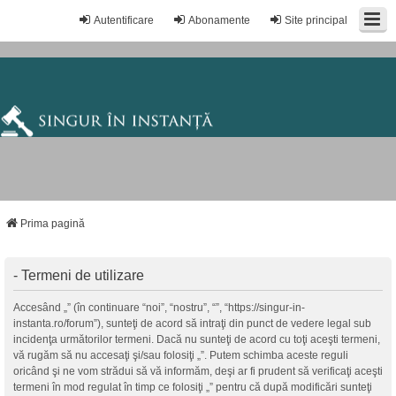
Autentificare
Abonamente
Site principal
Prima pagină
- Termeni de utilizare
Accesând „” (în continuare “noi”, “nostru”, “”, “https://singur-in-
instanta.ro/forum”), sunteţi de acord să intraţi din punct de vedere legal sub
incidenţa următorilor termeni. Dacă nu sunteţi de acord cu toţi aceşti termeni,
vă rugăm să nu accesaţi şi/sau folosiţi „”. Putem schimba aceste reguli
oricând şi ne vom strădui să vă informăm, deşi ar fi prudent să verificaţi aceşti
termeni în mod regulat în timp ce folosiţi „” pentru că după modificări sunteţi