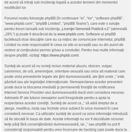
de acord să intraţi sub incidenţa legală a acestor termeni din momentul
modificării lor.
Forumul nostru foloseşte phpBB (în continuare “ei”, “lor”, “software phpBB”,
“www.phpbb.com”, “phpBB Limited”, “phpBB Teams”), care este o soluţie
pentru forum lansată sub incidenţa „
Licenţei Generală Publică v.2
” (abreviată
„GPL”) şi poate fi descărcat de la
www.phpbb.com
. Software-ul phpBB
facilitează doar discuţiile care au ca mijloc de comunicare internetul, phpBB
Limited nu este responsabill în ceea ce site-ul acceptă sau nu din punct de
vedere al conţinutului permis şi/sau a conduitei. Pentru mai multe informaţii
despre phpBB, vizitaţi:
https://www.phpbb.com/
.
Sunteţi de acord să nu scrieţi niciun material abuziv, obscen, vulgar,
calomnios, de ură, ameninţare, orientare-sexuală sau orice alt material care
poate viola prevederile legale ale ţării dumneavoastră, ale ţării unde „” este
găzduit sau ale legislaţiei internaţionale. Nerespectarea acestor prevederi
poate duce la blocarea imediată şi permanentă însoţită de notificarea
Internet Service Provider-ului dumneavoastră dacă vom considera necesar.
Adresele IP ale tuturor mesajelor sunt înregistrate pentru a ajuta la
respectarea acestor condiţii. Sunteţi de acord ca „” să aibă dreptul de a
şterge, modifica, muta sau închide orice subiect în orice moment în care
consideră necesar. Ca utilizator sunteţi de acord ca orice informaţie introdusă
să fie stocată în baza de date. Aceste informaţii nu vor fi dezvăluite niciunei
terţe părţi fără consimţământul dumneavoastră, iar „” sau phpBB nu pot fi
consideraţi responsabili pentru vreo încercare de hacking care poate duce la