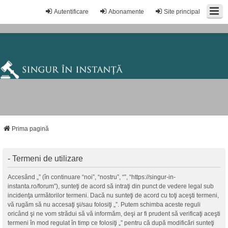
Autentificare
Abonamente
Site principal
Prima pagină
- Termeni de utilizare
Accesând „” (în continuare “noi”, “nostru”, “”, “https://singur-in-
instanta.ro/forum”), sunteţi de acord să intraţi din punct de vedere legal sub
incidenţa următorilor termeni. Dacă nu sunteţi de acord cu toţi aceşti termeni,
vă rugăm să nu accesaţi şi/sau folosiţi „”. Putem schimba aceste reguli
oricând şi ne vom strădui să vă informăm, deşi ar fi prudent să verificaţi aceşti
termeni în mod regulat în timp ce folosiţi „” pentru că după modificări sunteţi