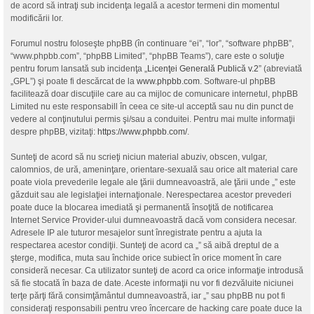
de acord să intraţi sub incidenţa legală a acestor termeni din momentul
modificării lor.
Forumul nostru foloseşte phpBB (în continuare “ei”, “lor”, “software phpBB”,
“www.phpbb.com”, “phpBB Limited”, “phpBB Teams”), care este o soluţie
pentru forum lansată sub incidenţa „
Licenţei Generală Publică v.2
” (abreviată
„GPL”) şi poate fi descărcat de la
www.phpbb.com
. Software-ul phpBB
facilitează doar discuţiile care au ca mijloc de comunicare internetul, phpBB
Limited nu este responsabill în ceea ce site-ul acceptă sau nu din punct de
vedere al conţinutului permis şi/sau a conduitei. Pentru mai multe informaţii
despre phpBB, vizitaţi:
https://www.phpbb.com/
.
Sunteţi de acord să nu scrieţi niciun material abuziv, obscen, vulgar,
calomnios, de ură, ameninţare, orientare-sexuală sau orice alt material care
poate viola prevederile legale ale ţării dumneavoastră, ale ţării unde „” este
găzduit sau ale legislaţiei internaţionale. Nerespectarea acestor prevederi
poate duce la blocarea imediată şi permanentă însoţită de notificarea
Internet Service Provider-ului dumneavoastră dacă vom considera necesar.
Adresele IP ale tuturor mesajelor sunt înregistrate pentru a ajuta la
respectarea acestor condiţii. Sunteţi de acord ca „” să aibă dreptul de a
şterge, modifica, muta sau închide orice subiect în orice moment în care
consideră necesar. Ca utilizator sunteţi de acord ca orice informaţie introdusă
să fie stocată în baza de date. Aceste informaţii nu vor fi dezvăluite niciunei
terţe părţi fără consimţământul dumneavoastră, iar „” sau phpBB nu pot fi
consideraţi responsabili pentru vreo încercare de hacking care poate duce la