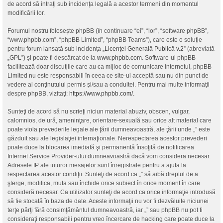
de acord să intraţi sub incidenţa legală a acestor termeni din momentul
modificării lor.
Forumul nostru foloseşte phpBB (în continuare “ei”, “lor”, “software phpBB”,
“www.phpbb.com”, “phpBB Limited”, “phpBB Teams”), care este o soluţie
pentru forum lansată sub incidenţa „
Licenţei Generală Publică v.2
” (abreviată
„GPL”) şi poate fi descărcat de la
www.phpbb.com
. Software-ul phpBB
facilitează doar discuţiile care au ca mijloc de comunicare internetul, phpBB
Limited nu este responsabill în ceea ce site-ul acceptă sau nu din punct de
vedere al conţinutului permis şi/sau a conduitei. Pentru mai multe informaţii
despre phpBB, vizitaţi:
https://www.phpbb.com/
.
Sunteţi de acord să nu scrieţi niciun material abuziv, obscen, vulgar,
calomnios, de ură, ameninţare, orientare-sexuală sau orice alt material care
poate viola prevederile legale ale ţării dumneavoastră, ale ţării unde „” este
găzduit sau ale legislaţiei internaţionale. Nerespectarea acestor prevederi
poate duce la blocarea imediată şi permanentă însoţită de notificarea
Internet Service Provider-ului dumneavoastră dacă vom considera necesar.
Adresele IP ale tuturor mesajelor sunt înregistrate pentru a ajuta la
respectarea acestor condiţii. Sunteţi de acord ca „” să aibă dreptul de a
şterge, modifica, muta sau închide orice subiect în orice moment în care
consideră necesar. Ca utilizator sunteţi de acord ca orice informaţie introdusă
să fie stocată în baza de date. Aceste informaţii nu vor fi dezvăluite niciunei
terţe părţi fără consimţământul dumneavoastră, iar „” sau phpBB nu pot fi
consideraţi responsabili pentru vreo încercare de hacking care poate duce la