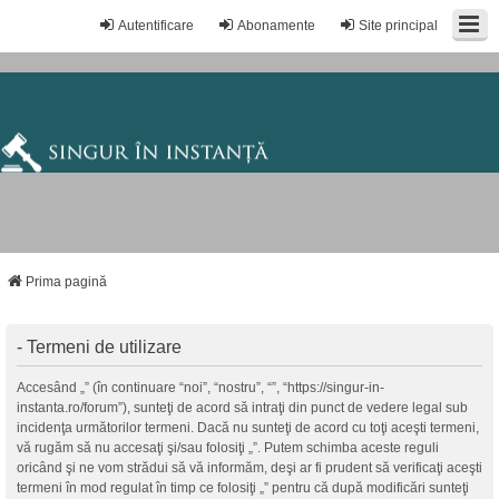
Autentificare
Abonamente
Site principal
Prima pagină
- Termeni de utilizare
Accesând „” (în continuare “noi”, “nostru”, “”, “https://singur-in-
instanta.ro/forum”), sunteţi de acord să intraţi din punct de vedere legal sub
incidenţa următorilor termeni. Dacă nu sunteţi de acord cu toţi aceşti termeni,
vă rugăm să nu accesaţi şi/sau folosiţi „”. Putem schimba aceste reguli
oricând şi ne vom strădui să vă informăm, deşi ar fi prudent să verificaţi aceşti
termeni în mod regulat în timp ce folosiţi „” pentru că după modificări sunteţi