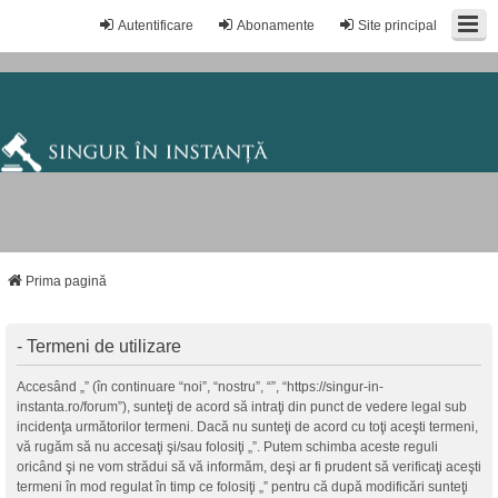
Autentificare
Abonamente
Site principal
Prima pagină
- Termeni de utilizare
Accesând „” (în continuare “noi”, “nostru”, “”, “https://singur-in-
instanta.ro/forum”), sunteţi de acord să intraţi din punct de vedere legal sub
incidenţa următorilor termeni. Dacă nu sunteţi de acord cu toţi aceşti termeni,
vă rugăm să nu accesaţi şi/sau folosiţi „”. Putem schimba aceste reguli
oricând şi ne vom strădui să vă informăm, deşi ar fi prudent să verificaţi aceşti
termeni în mod regulat în timp ce folosiţi „” pentru că după modificări sunteţi