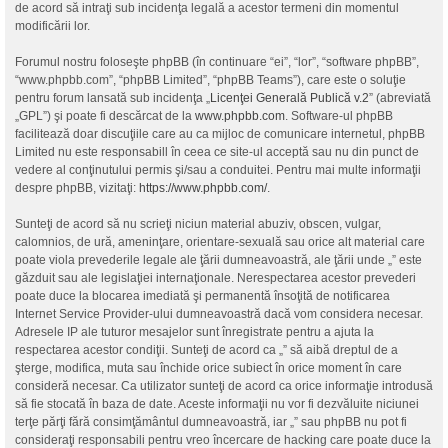
de acord să intraţi sub incidenţa legală a acestor termeni din momentul
modificării lor.
Forumul nostru foloseşte phpBB (în continuare “ei”, “lor”, “software phpBB”,
“www.phpbb.com”, “phpBB Limited”, “phpBB Teams”), care este o soluţie
pentru forum lansată sub incidenţa „
Licenţei Generală Publică v.2
” (abreviată
„GPL”) şi poate fi descărcat de la
www.phpbb.com
. Software-ul phpBB
facilitează doar discuţiile care au ca mijloc de comunicare internetul, phpBB
Limited nu este responsabill în ceea ce site-ul acceptă sau nu din punct de
vedere al conţinutului permis şi/sau a conduitei. Pentru mai multe informaţii
despre phpBB, vizitaţi:
https://www.phpbb.com/
.
Sunteţi de acord să nu scrieţi niciun material abuziv, obscen, vulgar,
calomnios, de ură, ameninţare, orientare-sexuală sau orice alt material care
poate viola prevederile legale ale ţării dumneavoastră, ale ţării unde „” este
găzduit sau ale legislaţiei internaţionale. Nerespectarea acestor prevederi
poate duce la blocarea imediată şi permanentă însoţită de notificarea
Internet Service Provider-ului dumneavoastră dacă vom considera necesar.
Adresele IP ale tuturor mesajelor sunt înregistrate pentru a ajuta la
respectarea acestor condiţii. Sunteţi de acord ca „” să aibă dreptul de a
şterge, modifica, muta sau închide orice subiect în orice moment în care
consideră necesar. Ca utilizator sunteţi de acord ca orice informaţie introdusă
să fie stocată în baza de date. Aceste informaţii nu vor fi dezvăluite niciunei
terţe părţi fără consimţământul dumneavoastră, iar „” sau phpBB nu pot fi
consideraţi responsabili pentru vreo încercare de hacking care poate duce la