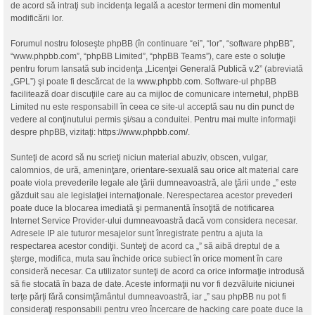
de acord să intraţi sub incidenţa legală a acestor termeni din momentul
modificării lor.
Forumul nostru foloseşte phpBB (în continuare “ei”, “lor”, “software phpBB”,
“www.phpbb.com”, “phpBB Limited”, “phpBB Teams”), care este o soluţie
pentru forum lansată sub incidenţa „
Licenţei Generală Publică v.2
” (abreviată
„GPL”) şi poate fi descărcat de la
www.phpbb.com
. Software-ul phpBB
facilitează doar discuţiile care au ca mijloc de comunicare internetul, phpBB
Limited nu este responsabill în ceea ce site-ul acceptă sau nu din punct de
vedere al conţinutului permis şi/sau a conduitei. Pentru mai multe informaţii
despre phpBB, vizitaţi:
https://www.phpbb.com/
.
Sunteţi de acord să nu scrieţi niciun material abuziv, obscen, vulgar,
calomnios, de ură, ameninţare, orientare-sexuală sau orice alt material care
poate viola prevederile legale ale ţării dumneavoastră, ale ţării unde „” este
găzduit sau ale legislaţiei internaţionale. Nerespectarea acestor prevederi
poate duce la blocarea imediată şi permanentă însoţită de notificarea
Internet Service Provider-ului dumneavoastră dacă vom considera necesar.
Adresele IP ale tuturor mesajelor sunt înregistrate pentru a ajuta la
respectarea acestor condiţii. Sunteţi de acord ca „” să aibă dreptul de a
şterge, modifica, muta sau închide orice subiect în orice moment în care
consideră necesar. Ca utilizator sunteţi de acord ca orice informaţie introdusă
să fie stocată în baza de date. Aceste informaţii nu vor fi dezvăluite niciunei
terţe părţi fără consimţământul dumneavoastră, iar „” sau phpBB nu pot fi
consideraţi responsabili pentru vreo încercare de hacking care poate duce la