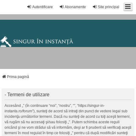
Autentificare
Abonamente
Site principal
Prima pagină
- Termeni de utilizare
Accesând „” (în continuare “noi”, “nostru”, “”, “https://singur-in-
instanta.ro/forum”), sunteţi de acord să intraţi din punct de vedere legal sub
incidenţa următorilor termeni. Dacă nu sunteţi de acord cu toţi aceşti termeni,
vă rugăm să nu accesaţi şi/sau folosiţi „”. Putem schimba aceste reguli
oricând şi ne vom strădui să vă informăm, deşi ar fi prudent să verificaţi aceşti
termeni în mod regulat în timp ce folosiţi „” pentru că după modificări sunteţi