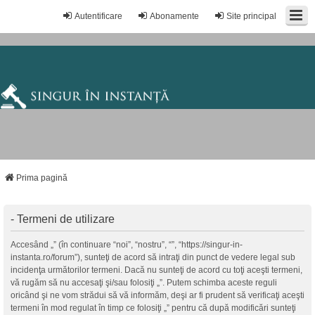
Autentificare
Abonamente
Site principal
Prima pagină
- Termeni de utilizare
Accesând „” (în continuare “noi”, “nostru”, “”, “https://singur-in-
instanta.ro/forum”), sunteţi de acord să intraţi din punct de vedere legal sub
incidenţa următorilor termeni. Dacă nu sunteţi de acord cu toţi aceşti termeni,
vă rugăm să nu accesaţi şi/sau folosiţi „”. Putem schimba aceste reguli
oricând şi ne vom strădui să vă informăm, deşi ar fi prudent să verificaţi aceşti
termeni în mod regulat în timp ce folosiţi „” pentru că după modificări sunteţi