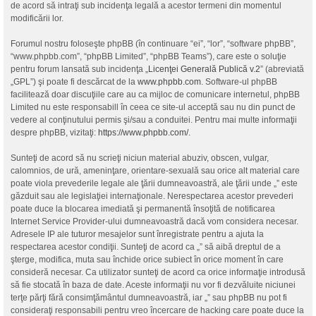
de acord să intraţi sub incidenţa legală a acestor termeni din momentul
modificării lor.
Forumul nostru foloseşte phpBB (în continuare “ei”, “lor”, “software phpBB”,
“www.phpbb.com”, “phpBB Limited”, “phpBB Teams”), care este o soluţie
pentru forum lansată sub incidenţa „
Licenţei Generală Publică v.2
” (abreviată
„GPL”) şi poate fi descărcat de la
www.phpbb.com
. Software-ul phpBB
facilitează doar discuţiile care au ca mijloc de comunicare internetul, phpBB
Limited nu este responsabill în ceea ce site-ul acceptă sau nu din punct de
vedere al conţinutului permis şi/sau a conduitei. Pentru mai multe informaţii
despre phpBB, vizitaţi:
https://www.phpbb.com/
.
Sunteţi de acord să nu scrieţi niciun material abuziv, obscen, vulgar,
calomnios, de ură, ameninţare, orientare-sexuală sau orice alt material care
poate viola prevederile legale ale ţării dumneavoastră, ale ţării unde „” este
găzduit sau ale legislaţiei internaţionale. Nerespectarea acestor prevederi
poate duce la blocarea imediată şi permanentă însoţită de notificarea
Internet Service Provider-ului dumneavoastră dacă vom considera necesar.
Adresele IP ale tuturor mesajelor sunt înregistrate pentru a ajuta la
respectarea acestor condiţii. Sunteţi de acord ca „” să aibă dreptul de a
şterge, modifica, muta sau închide orice subiect în orice moment în care
consideră necesar. Ca utilizator sunteţi de acord ca orice informaţie introdusă
să fie stocată în baza de date. Aceste informaţii nu vor fi dezvăluite niciunei
terţe părţi fără consimţământul dumneavoastră, iar „” sau phpBB nu pot fi
consideraţi responsabili pentru vreo încercare de hacking care poate duce la