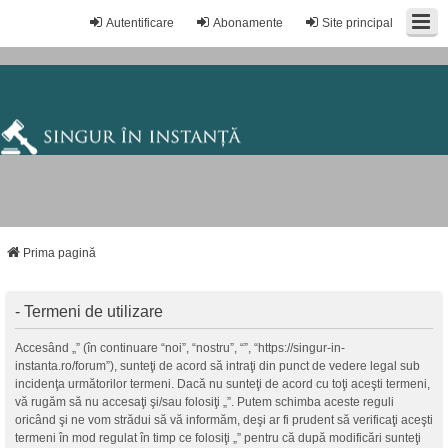
Autentificare
Abonamente
Site principal
Prima pagină
- Termeni de utilizare
Accesând „” (în continuare “noi”, “nostru”, “”, “https://singur-in-
instanta.ro/forum”), sunteţi de acord să intraţi din punct de vedere legal sub
incidenţa următorilor termeni. Dacă nu sunteţi de acord cu toţi aceşti termeni,
vă rugăm să nu accesaţi şi/sau folosiţi „”. Putem schimba aceste reguli
oricând şi ne vom strădui să vă informăm, deşi ar fi prudent să verificaţi aceşti
termeni în mod regulat în timp ce folosiţi „” pentru că după modificări sunteţi