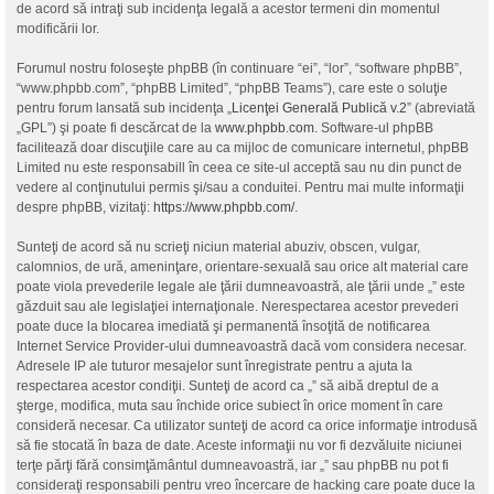
de acord să intraţi sub incidenţa legală a acestor termeni din momentul
modificării lor.
Forumul nostru foloseşte phpBB (în continuare “ei”, “lor”, “software phpBB”,
“www.phpbb.com”, “phpBB Limited”, “phpBB Teams”), care este o soluţie
pentru forum lansată sub incidenţa „
Licenţei Generală Publică v.2
” (abreviată
„GPL”) şi poate fi descărcat de la
www.phpbb.com
. Software-ul phpBB
facilitează doar discuţiile care au ca mijloc de comunicare internetul, phpBB
Limited nu este responsabill în ceea ce site-ul acceptă sau nu din punct de
vedere al conţinutului permis şi/sau a conduitei. Pentru mai multe informaţii
despre phpBB, vizitaţi:
https://www.phpbb.com/
.
Sunteţi de acord să nu scrieţi niciun material abuziv, obscen, vulgar,
calomnios, de ură, ameninţare, orientare-sexuală sau orice alt material care
poate viola prevederile legale ale ţării dumneavoastră, ale ţării unde „” este
găzduit sau ale legislaţiei internaţionale. Nerespectarea acestor prevederi
poate duce la blocarea imediată şi permanentă însoţită de notificarea
Internet Service Provider-ului dumneavoastră dacă vom considera necesar.
Adresele IP ale tuturor mesajelor sunt înregistrate pentru a ajuta la
respectarea acestor condiţii. Sunteţi de acord ca „” să aibă dreptul de a
şterge, modifica, muta sau închide orice subiect în orice moment în care
consideră necesar. Ca utilizator sunteţi de acord ca orice informaţie introdusă
să fie stocată în baza de date. Aceste informaţii nu vor fi dezvăluite niciunei
terţe părţi fără consimţământul dumneavoastră, iar „” sau phpBB nu pot fi
consideraţi responsabili pentru vreo încercare de hacking care poate duce la