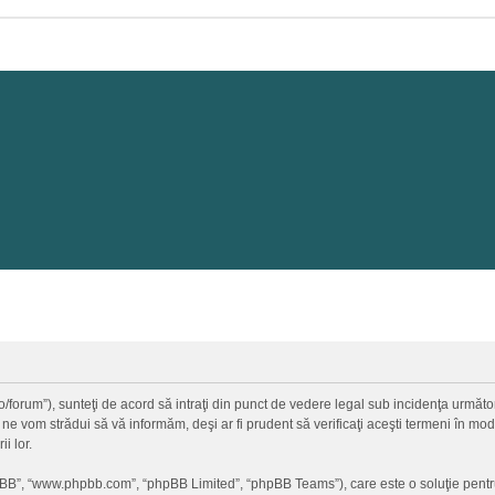
a.ro/forum”), sunteţi de acord să intraţi din punct de vedere legal sub incidenţa urmă
 ne vom strădui să vă informăm, deşi ar fi prudent să verificaţi aceşti termeni în mod 
i lor.
hpBB”, “www.phpbb.com”, “phpBB Limited”, “phpBB Teams”), care este o soluţie pentr