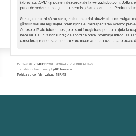
(abreviată „GPL”) şi poate fi descărcat de la
www.phpbb.com
. Software
punct de vedere al conţinutului permis şi/sau a conduitei. Pentru mai mu
Sunteţi de acord să nu scrieţi niciun material abuziv, obscen, vulgar, c
găzduit sau ale legislaţiei internaţionale. Nerespectarea acestor prev
Adresele IP ale tuturor mesajelor sunt înregistrate pentru a ajuta la re
necesar. Ca utilizator sunteţi de acord ca orice informaţie introdusă să 
consideraţi responsabili pentru vreo încercare de hacking care poate 
Furnizat de
phpBB
® Forum Software © phpBB Limited
Translation/Traducere:
phpBB România
Politica de confidenţialitate
TERMS