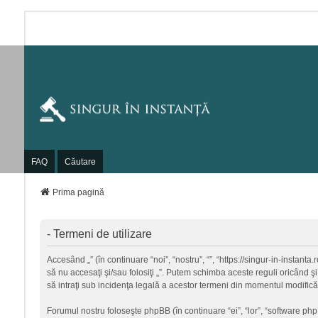
FAQ
Căutare
Prima pagină
- Termeni de utilizare
Accesând „” (în continuare “noi”, “nostru”, “”, “https://singur-in-instant
să nu accesaţi şi/sau folosiţi „”. Putem schimba aceste reguli oricând şi
să intraţi sub incidenţa legală a acestor termeni din momentul modificări
Forumul nostru foloseşte phpBB (în continuare “ei”, “lor”, “software p