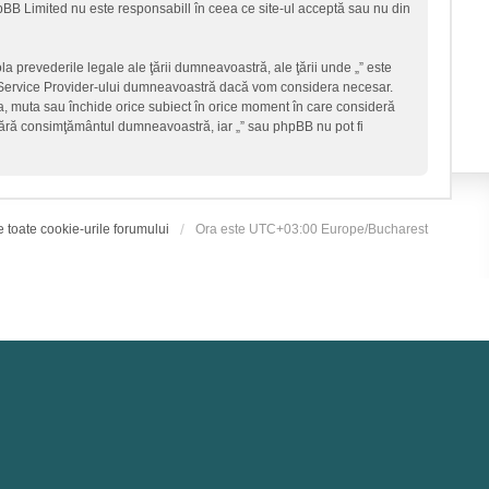
hpBB Limited nu este responsabill în ceea ce site-ul acceptă sau nu din
la prevederile legale ale ţării dumneavoastră, ale ţării unde „” este
et Service Provider-ului dumneavoastră dacă vom considera necesar.
ica, muta sau închide orice subiect în orice moment în care consideră
ţi fără consimţământul dumneavoastră, iar „” sau phpBB nu pot fi
e toate cookie-urile forumului
Ora este UTC+03:00 Europe/Bucharest