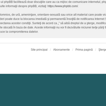
-ul phpBB facilitează doar discuţiile care au ca mijloc de comunicare internetul, p
lte informaţii despre phpBB, vizitaţi:
https://www.phpbb.com/
.
alomnios, de ură, ameninţare, orientare-sexuală sau orice alt material care poate vio
ederi poate duce la blocarea imediată şi permanentă însoţită de notificarea Intern
spectarea acestor condiţii. Sunteţi de acord ca „” să aibă dreptul de a şterge, modif
fie stocată în baza de date. Aceste informaţii nu vor fi dezvăluite niciunei terţe păr
duce la compromiterea datelor.
Site principal
Abonamente
Prima pagină
Şterg