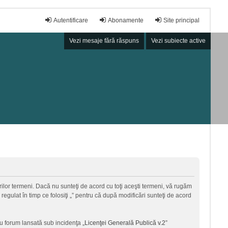
Autentificare
Abonamente
Site principal
Vezi mesaje fără răspuns
Vezi subiecte active
torilor termeni. Dacă nu sunteţi de acord cu toţi aceşti termeni, vă rugăm
regulat în timp ce folosiţi „” pentru că după modificări sunteţi de acord
u forum lansată sub incidenţa „
Licenţei Generală Publică v.2
”