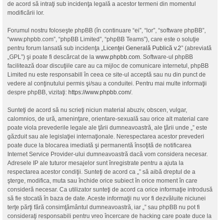
de acord să intraţi sub incidenţa legală a acestor termeni din momentul
modificării lor.
Forumul nostru foloseşte phpBB (în continuare “ei”, “lor”, “software phpBB”,
“www.phpbb.com”, “phpBB Limited”, “phpBB Teams”), care este o soluţie
pentru forum lansată sub incidenţa „
Licenţei Generală Publică v.2
” (abreviată
„GPL”) şi poate fi descărcat de la
www.phpbb.com
. Software-ul phpBB
facilitează doar discuţiile care au ca mijloc de comunicare internetul, phpBB
Limited nu este responsabill în ceea ce site-ul acceptă sau nu din punct de
vedere al conţinutului permis şi/sau a conduitei. Pentru mai multe informaţii
despre phpBB, vizitaţi:
https://www.phpbb.com/
.
Sunteţi de acord să nu scrieţi niciun material abuziv, obscen, vulgar,
calomnios, de ură, ameninţare, orientare-sexuală sau orice alt material care
poate viola prevederile legale ale ţării dumneavoastră, ale ţării unde „” este
găzduit sau ale legislaţiei internaţionale. Nerespectarea acestor prevederi
poate duce la blocarea imediată şi permanentă însoţită de notificarea
Internet Service Provider-ului dumneavoastră dacă vom considera necesar.
Adresele IP ale tuturor mesajelor sunt înregistrate pentru a ajuta la
respectarea acestor condiţii. Sunteţi de acord ca „” să aibă dreptul de a
şterge, modifica, muta sau închide orice subiect în orice moment în care
consideră necesar. Ca utilizator sunteţi de acord ca orice informaţie introdusă
să fie stocată în baza de date. Aceste informaţii nu vor fi dezvăluite niciunei
terţe părţi fără consimţământul dumneavoastră, iar „” sau phpBB nu pot fi
consideraţi responsabili pentru vreo încercare de hacking care poate duce la