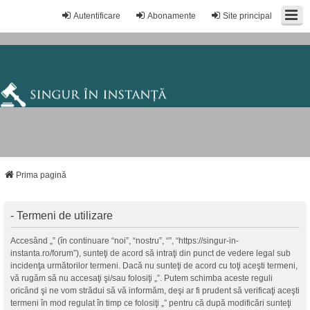
Autentificare
Abonamente
Site principal
Prima pagină
- Termeni de utilizare
Accesând „” (în continuare “noi”, “nostru”, “”, “https://singur-in-
instanta.ro/forum”), sunteţi de acord să intraţi din punct de vedere legal sub
incidenţa următorilor termeni. Dacă nu sunteţi de acord cu toţi aceşti termeni,
vă rugăm să nu accesaţi şi/sau folosiţi „”. Putem schimba aceste reguli
oricând şi ne vom strădui să vă informăm, deşi ar fi prudent să verificaţi aceşti
termeni în mod regulat în timp ce folosiţi „” pentru că după modificări sunteţi