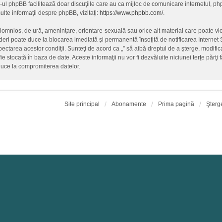
-ul phpBB facilitează doar discuţiile care au ca mijloc de comunicare internetul, p
lte informaţii despre phpBB, vizitaţi:
https://www.phpbb.com/
.
alomnios, de ură, ameninţare, orientare-sexuală sau orice alt material care poate vio
ederi poate duce la blocarea imediată şi permanentă însoţită de notificarea Intern
spectarea acestor condiţii. Sunteţi de acord ca „” să aibă dreptul de a şterge, modif
fie stocată în baza de date. Aceste informaţii nu vor fi dezvăluite niciunei terţe păr
duce la compromiterea datelor.
Site principal
Abonamente
Prima pagină
Şterg