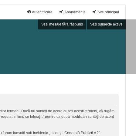
Autentificare
Abonamente
Site principal
Vezi mesaje fără răspuns
Vezi subiecte active
torilor termeni. Dacă nu sunteţi de acord cu toţi aceşti termeni, vă rugăm
regulat în timp ce folosiţi „” pentru că după modificări sunteţi de acord
u forum lansată sub incidenţa „
Licenţei Generală Publică v.2
”