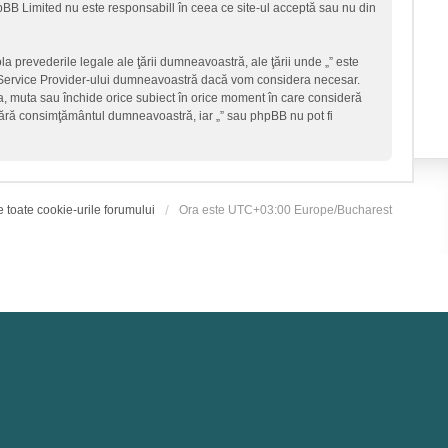
hpBB Limited nu este responsabill în ceea ce site-ul acceptă sau nu din
la prevederile legale ale ţării dumneavoastră, ale ţării unde „” este
et Service Provider-ului dumneavoastră dacă vom considera necesar.
ica, muta sau închide orice subiect în orice moment în care consideră
ţi fără consimţământul dumneavoastră, iar „” sau phpBB nu pot fi
e toate cookie-urile forumului
Ora este UTC+03:00 Europe/Bucharest