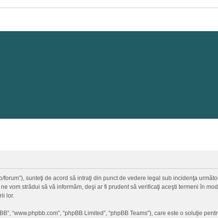
a.ro/forum”), sunteţi de acord să intraţi din punct de vedere legal sub incidenţa urmă
 ne vom strădui să vă informăm, deşi ar fi prudent să verificaţi aceşti termeni în mod 
i lor.
hpBB”, “www.phpbb.com”, “phpBB Limited”, “phpBB Teams”), care este o soluţie pentr