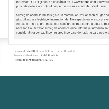
(abreviată „GPL”) şi poate fi descărcat de la
www.phpbb.com
. Software
punct de vedere al conţinutului permis şi/sau a conduitei. Pentru mai mu
Sunteţi de acord să nu scrieţi niciun material abuziv, obscen, vulgar, c
găzduit sau ale legislaţiei internaţionale. Nerespectarea acestor prev
Adresele IP ale tuturor mesajelor sunt înregistrate pentru a ajuta la re
necesar. Ca utilizator sunteţi de acord ca orice informaţie introdusă să 
consideraţi responsabili pentru vreo încercare de hacking care poate 
Furnizat de
phpBB
® Forum Software © phpBB Limited
Translation/Traducere:
phpBB România
Politica de confidenţialitate
TERMS