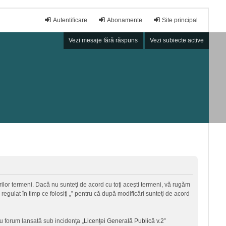
Autentificare
Abonamente
Site principal
Vezi mesaje fără răspuns
Vezi subiecte active
torilor termeni. Dacă nu sunteţi de acord cu toţi aceşti termeni, vă rugăm
regulat în timp ce folosiţi „” pentru că după modificări sunteţi de acord
u forum lansată sub incidenţa „
Licenţei Generală Publică v.2
”