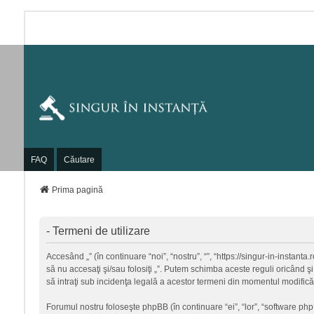
FAQ
Căutare
Prima pagină
- Termeni de utilizare
Accesând „” (în continuare “noi”, “nostru”, “”, “https://singur-in-instant
să nu accesaţi şi/sau folosiţi „”. Putem schimba aceste reguli oricând şi
să intraţi sub incidenţa legală a acestor termeni din momentul modificări
Forumul nostru foloseşte phpBB (în continuare “ei”, “lor”, “software p