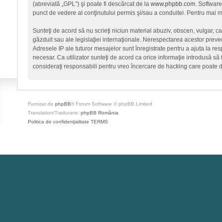
(abreviată „GPL”) şi poate fi descărcat de la
www.phpbb.com
. Software
punct de vedere al conţinutului permis şi/sau a conduitei. Pentru mai mu
Sunteţi de acord să nu scrieţi niciun material abuziv, obscen, vulgar, c
găzduit sau ale legislaţiei internaţionale. Nerespectarea acestor prev
Adresele IP ale tuturor mesajelor sunt înregistrate pentru a ajuta la re
necesar. Ca utilizator sunteţi de acord ca orice informaţie introdusă să 
consideraţi responsabili pentru vreo încercare de hacking care poate 
Furnizat de
phpBB
® Forum Software © phpBB Limited
Translation/Traducere:
phpBB România
Politica de confidenţialitate
TERMS