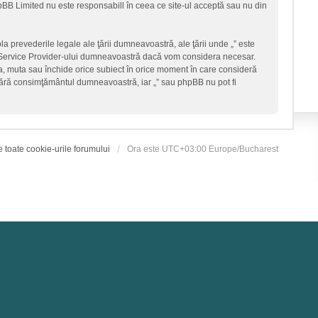
hpBB Limited nu este responsabill în ceea ce site-ul acceptă sau nu din
la prevederile legale ale ţării dumneavoastră, ale ţării unde „” este
et Service Provider-ului dumneavoastră dacă vom considera necesar.
ica, muta sau închide orice subiect în orice moment în care consideră
ţi fără consimţământul dumneavoastră, iar „” sau phpBB nu pot fi
e toate cookie-urile forumului
Ora este UTC+03:00 Europe/Bucharest