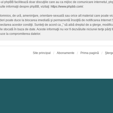
-ul phpBB facilitează doar discuţiile care au ca mijloc de comunicare internetul, p
lte informaţii despre phpBB, vizitaţi:
https://www.phpbb.com/
.
alomnios, de ură, ameninţare, orientare-sexuală sau orice alt material care poate vio
ederi poate duce la blocarea imediată şi permanentă însoţită de notificarea Intern
spectarea acestor condiţii. Sunteţi de acord ca „” să aibă dreptul de a şterge, modif
fie stocată în baza de date. Aceste informaţii nu vor fi dezvăluite niciunei terţe păr
duce la compromiterea datelor.
Site principal
Abonamente
Prima pagină
Şterg