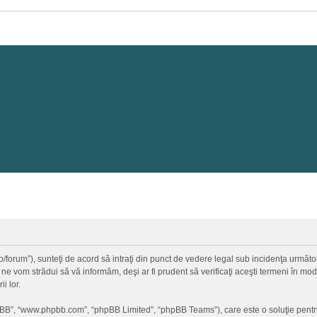
a.ro/forum”), sunteţi de acord să intraţi din punct de vedere legal sub incidenţa urmă
 ne vom strădui să vă informăm, deşi ar fi prudent să verificaţi aceşti termeni în mod 
i lor.
hpBB”, “www.phpbb.com”, “phpBB Limited”, “phpBB Teams”), care este o soluţie pentr